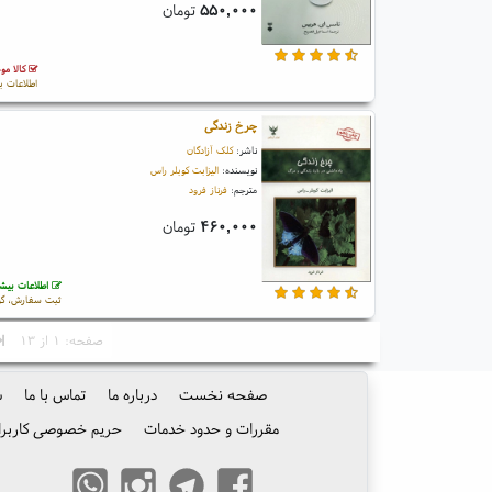
۵۵۰,۰۰۰
تومان
کالا مو
اطلاعات ب
چرخ زندگی
ناشر:
کلک آزادگان
نویسنده:
الیزابت کوبلر راس
مترجم:
فرناز فرود
۴۶۰,۰۰۰
تومان
اطلاعات بیشت
ثبت سفارش، گو
صفحه: ۱ از ۱۳
صفحه نخست
درباره ما
تماس با ما
س
مقررات و حدود خدمات
حریم خصوصی کاربرا