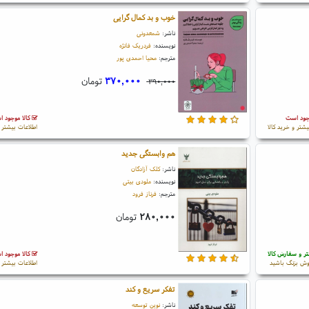
خوب و بد کمال گرایی
ناشر:
شمعدونی
نویسنده:
فردریک فانژه
مترجم:
محیا احمدی پور
۳۷۰,۰۰۰
تومان
۳۹۰,۰۰۰
جود است
کالا موجود 
یشتر و خرید کالا
اطلاعات بیشتر و
هم وابستگی جدید
ناشر:
کلک آزادگان
نویسنده:
ملودی بیتی
مترجم:
فرناز فرود
۲۸۰,۰۰۰
تومان
ر و سفارش کالا
کالا موجود 
ش بزنگ باشید
اطلاعات بیشتر و
تفکر سریع و کند
ناشر:
نوین توسعه