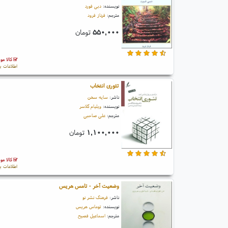
نویسنده:
دبی فورد
مترجم:
فرناز فرود
۵۵۰,۰۰۰
تومان
کالا مو
اطلاعات ب
تئوری انتخاب
ناشر:
سایه سخن
نویسنده:
ویلیام گلاسر
مترجم:
علی صاحبی
۱,۱۰۰,۰۰۰
تومان
کالا مو
اطلاعات ب
وضعیت آخر - تامس هریس
ناشر:
فرهنگ نشر نو
نویسنده:
توماس هریس
مترجم:
اسماعیل فصیح