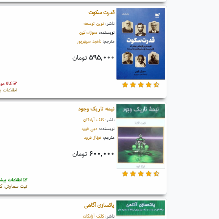
قدرت سکوت
ناشر:
نوین توسعه
نویسنده:
سوزان کین
مترجم:
ناهید سپهرپور
۵۹۵,۰۰۰
تومان
کالا مو
اطلاعات ب
نیمه تاریک وجود
ناشر:
کلک آزادگان
نویسنده:
دبی فورد
مترجم:
فرناز فرود
۶۰۰,۰۰۰
تومان
اطلاعات بیشت
ثبت سفارش، گو
پاکسازی آگاهی
ناشر:
کلک آزادگان