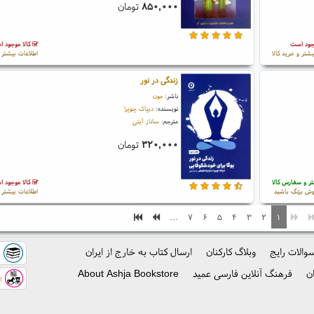
۸۵۰,۰۰۰
تومان
جود است
کالا موجود 
یشتر و خرید کالا
اطلاعات بیشتر و
زندگی در نور
ناشر:
مون
نویسنده:
دیپاک چوپرا
مترجم:
ساناز آیتی
۳۲۰,۰۰۰
تومان
ر و سفارش کالا
کالا موجود 
ش بزنگ باشید
اطلاعات بیشتر و
...
۷
۶
۵
۴
۳
۲
۱
والات رایج
وبلاگ کارکنان
ارسال کتاب به خارج از ایران
ک
ن
فرهنگ آنلاین فارسی عمید
About Ashja Bookstore
اس