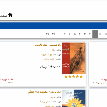
صفحه
...
۷
۶
۵
۴
۳
۲
۱
راه هنرمند - جولیا کامرون
ناشر:
پیکان
نویسنده:
جولیا کامرون
مترجم:
گیتی خوشدل
۲۹۰,۰۰۰
تومان
جود است
کالا موجود 
یشتر و خرید کالا
اطلاعات بیشتر و
ارتباط بدون خشونت زبان زندگی
ناشر:
اختران
نویسنده:
مارشال روزنبرگ
مترجم:
امیر کامران