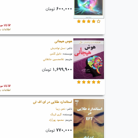
۶۰۰,۰۰۰
تومان
کالا مو
اطلاعات ب
هوش هیجانی
ناشر:
نسل نواندیش
نویسنده:
دانیل گلمن
مترجم:
غلامحسین خانقانی
۱,۶۹۹,۹۰۰
تومان
کالا مو
اطلاعات ب
استاندارد طلایی در ای اف تی
ناشر:
ذهن زیبا
نویسنده:
گری کریگ
مترجم:
محمود پورآزاد
۷۷۰,۰۰۰
تومان