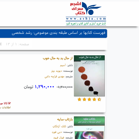
فهرست کتابها بر اساس طبقه بندی موضوعی: رشد شخصی
صفحه: ۱ از ۱۳
از حال بد به حال خوب
ناشر:
آسیم
نویسنده:
دیوید برنز
مترجم:
مهدی قراچه داغی
۱,۲۹۰,۰۰۰
تومان
۱,۳۰۰,۰۰۰
کالا مو
اطلاعات ب
بازتاب سایه
ناشر:
کلک آزادگان
نویسنده:
دبی فورد
مترجم:
فرناز فرود