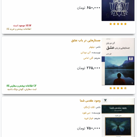
۶۵۰,۰۰۰
تومان
کالا موجود است
اطلاعات بیشتر و خرید کالا
جستارهایی در باب عشق
ناشر:
نیلوفر
نویسنده:
آلن دوباتن
مترجم:
گلی امامی
۲۶۵,۰۰۰
تومان
اطلاعات بیشتر و سفارش کالا
ثبت سفارش، گوش بزنگ باشید
وجود مقدس شما
ناشر:
کلک آزادگان
نویسنده:
دبی فورد
مترجم:
فرناز فرود
۷۵۰,۰۰۰
تومان