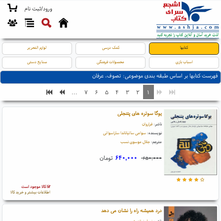
ورود/ثبت نام
کتابها
کمک درسی
لوازم التحریر
اسباب بازی
محصولات فرهنگی
صنایع دستی
فهرست کتابها بر اساس طبقه بندی موضوعی: تصوف، عرفان
...
۷
۶
۵
۴
۳
۲
۱
یوگا سوتره های پتنجلی
ناشر:
فراروان
نویسنده:
سوامی ساتیاناندا ساراسواتی
مترجم:
جلال موسوی نسب
۶۴۰,۰۰۰
تومان
۶۵۰,۰۰۰
کالا موجود است
اطلاعات بیشتر و خرید کالا
درد همیشه راه را نشان می دهد