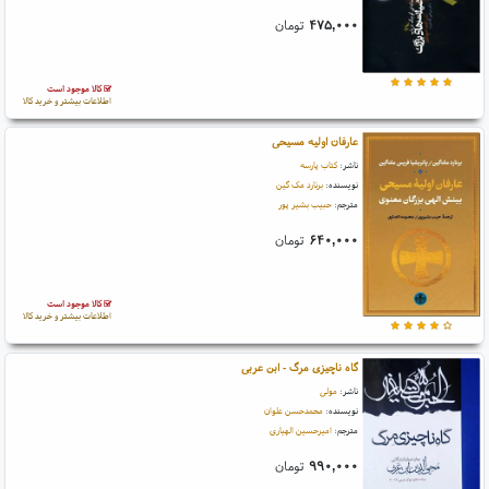
۴۷۵,۰۰۰
تومان
کالا موجود است
اطلاعات بیشتر و خرید کالا
عارفان اولیه مسیحی
ناشر:
کتاب پارسه
نویسنده:
برنارد مک گین
مترجم:
حبیب بشیر پور
۶۴۰,۰۰۰
تومان
کالا موجود است
اطلاعات بیشتر و خرید کالا
گاه ناچیزی مرگ - ابن عربی
ناشر:
مولی
نویسنده:
محمدحسن علوان
مترجم:
امیرحسین الهیاری
۹۹۰,۰۰۰
تومان