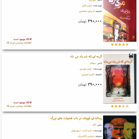
نویسنده:
رابرت بلای
مترجم:
فریدون معتمدی
۴۹۰,۰۰۰
تومان
کالا موجود است
اطلاعات بیشتر و خرید کالا
گربه ای که ذن یاد می داد
ناشر:
میلکان
نویسنده:
جیمز نوربری
مترجم:
نازنین فیروزی
۳۹۰,۰۰۰
تومان
کالا موجود است
اطلاعات بیشتر و خرید کالا
رساله ای کوچک در باب فضیلت های بزرگ
ناشر:
آگاه
نویسنده:
آندره کنت
،
اسپو نوبل
مترجم:
مرتضی کلانتریان