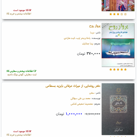
کالا موجود است
اطلاعات بیشتر و خرید کالا
پرواز روح
ناشر:
درسا
نویسنده:
پاملا وینتر اوب
،
کیت هارادی
مترجم:
رضا جمالیان
۳۷۰,۰۰۰
تومان
اطلاعات بیشتر و سفارش کالا
ثبت سفارش، گوش بزنگ باشید
دفتر روشنایی، از میراث عرفانی بایزید بسطامی
ناشر:
سخن
نویسنده:
محمد بن علی سهلگی
مترجم:
محمدرضا شفیعی کدکنی
۱,۰۰۰,۰۰۰
تومان
۱,۱۰۰,۰۰۰
کالا موجود است
اطلاعات بیشتر و خرید کالا