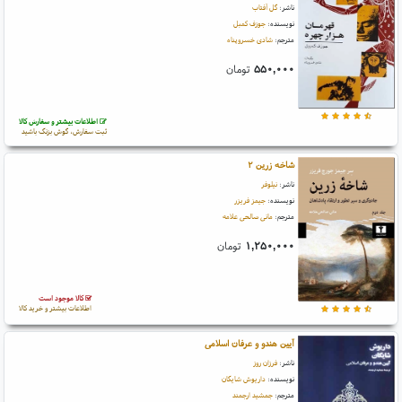
ناشر:
گل آفتاب
نویسنده:
جوزف کمبل
مترجم:
شادی خسروپناه
۵۵۰,۰۰۰
تومان
اطلاعات بیشتر و سفارش کالا
ثبت سفارش، گوش بزنگ باشید
شاخه زرین ۲
ناشر:
نیلوفر
نویسنده:
جیمز فریزر
مترجم:
مانی صالحی علامه
۱,۲۵۰,۰۰۰
تومان
کالا موجود است
اطلاعات بیشتر و خرید کالا
آیین هندو و عرفان اسلامی
ناشر:
فرزان روز
نویسنده:
داریوش شایگان
مترجم:
جمشید ارجمند