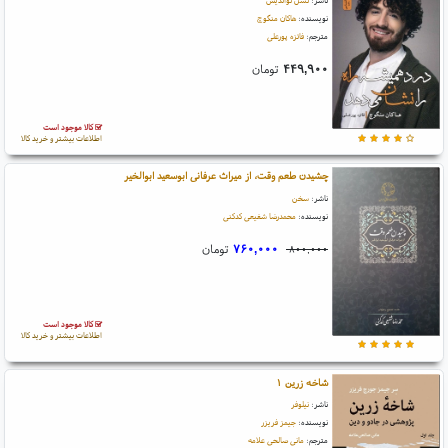
ناشر:
نسل نواندیش
نویسنده:
هاکان منگوچ
مترجم:
فائزه پورعلی
۴۴۹,۹۰۰
تومان
کالا موجود است
اطلاعات بیشتر و خرید کالا
چشیدن طعم وقت، از میراث عرفانی ابوسعید ابوالخیر
ناشر:
سخن
نویسنده:
محمدرضا شفیعی کدکنی
۷۶۰,۰۰۰
تومان
۸۰۰,۰۰۰
کالا موجود است
اطلاعات بیشتر و خرید کالا
شاخه زرین ۱
ناشر:
نیلوفر
نویسنده:
جیمز فریزر
مترجم:
مانی صالحی علامه