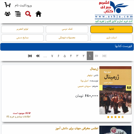
ورود/ثبت نام
کتابها
کمک درسی
لوازم التحریر
اسباب بازی
محصولات فرهنگی
صنایع دستی
فهرست کتابها
...
۷
۶
۵
۴
۳
۲
۱
ژرمینال
ناشر:
نیلوفر
نویسنده:
امیل زولا
مترجم:
سروش حبیبی
۶۸۰,۰۰۰
تومان
کالا موجود است
اطلاعات بیشتر و خرید کالا
اطلس جغرافی جهان برای دانش آموز