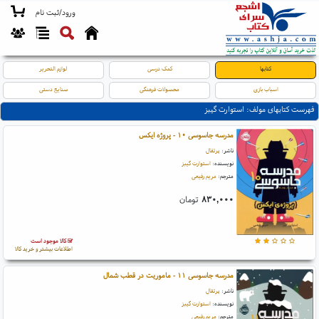
ورود/ثبت نام
کتابها
کمک درسی
لوازم التحریر
اسباب بازی
محصولات فرهنگی
صنایع دستی
فهرست کتابهای مولف: استوارت گیبز
مدرسه جاسوسی ۱۰ - پروژه ایکس
ناشر:
پرتقال
نویسنده:
استوارت گیبز
مترجم:
مریم رفیعی
۸۳۰,۰۰۰
تومان
کالا موجود است
اطلاعات بیشتر و خرید کالا
مدرسه جاسوسی ۱۱ - ماموریت در قطب شمال
ناشر:
پرتقال
نویسنده:
استوارت گیبز
مترجم:
مریم رفیعی