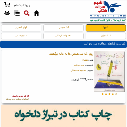
ورود/ثبت نام
کتابها
کمک درسی
لوازم التحریر
اسباب بازی
محصولات فرهنگی
صنایع دستی
فهرست کتابهای مولف: درو دیوالت
روزی که مدادشمعی ها به خانه برگشتند
ناشر:
زعفران
نویسنده:
درو دیوالت
مترجم:
محبوبه نجف خانی
۲۴۹,۰۰۰
تومان
کالا موجود است
اطلاعات بیشتر و خرید کالا