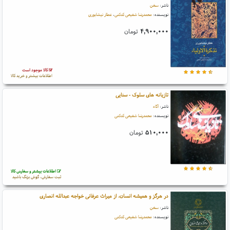
ناشر:
سخن
نویسنده:
محمدرضا شفیعی کدکنی
،
عطار نیشابوری
۴,۹۰۰,۰۰۰
تومان
کالا موجود است
اطلاعات بیشتر و خرید کالا
تازیانه های سلوک - سنایی
ناشر:
آگاه
نویسنده:
محمدرضا شفیعی کدکنی
۵۱۰,۰۰۰
تومان
اطلاعات بیشتر و سفارش کالا
ثبت سفارش، گوش بزنگ باشید
در هرگز و همیشه انسان، از میراث عرفانی خواجه عبدالله انصاری
ناشر:
سخن
نویسنده:
محمدرضا شفیعی کدکنی