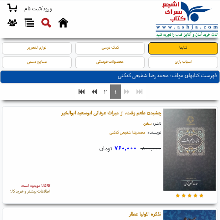
ورود/ثبت نام
کتابها
کمک درسی
لوازم التحریر
اسباب بازی
محصولات فرهنگی
صنایع دستی
فهرست کتابهای مولف: محمدرضا شفیعی کدکنی
۲
۱
چشیدن طعم وقت، از میراث عرفانی ابوسعید ابوالخیر
ناشر:
سخن
نویسنده:
محمدرضا شفیعی کدکنی
۷۶۰,۰۰۰
تومان
۸۰۰,۰۰۰
کالا موجود است
اطلاعات بیشتر و خرید کالا
تذکره الاولیا عطار