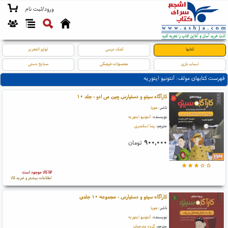
ورود/ثبت نام
کتابها
کمک درسی
لوازم التحریر
اسباب بازی
محصولات فرهنگی
صنایع دستی
فهرست کتابهای مولف: آنتونیو ایتوریه
کارآگاه سیتو و دستیارش چین می ادو - جلد ۱۰
ناشر:
هوپا
نویسنده:
آنتونیو ایتوریه
مترجم:
رضا اسکندری
۹۰۰,۰۰۰
تومان
کالا موجود است
اطلاعات بیشتر و خرید کالا
کارآگاه سیتو و دستیارش - مجموعه ۱۰ جلدی
ناشر:
هوپا
نویسنده:
آنتونیو ایتوریه
مترجم:
گروه مترجمان