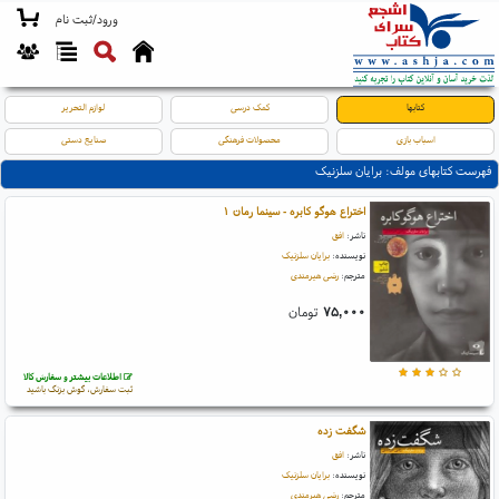
ورود/ثبت نام
کتابها
کمک درسی
لوازم التحریر
اسباب بازی
محصولات فرهنگی
صنایع دستی
فهرست کتابهای مولف: برایان سلزنیک
اختراع هوگو کابره - سینما رمان ۱
ناشر:
افق
نویسنده:
برایان سلزنیک
مترجم:
رضی هیرمندی
۷۵,۰۰۰
تومان
اطلاعات بیشتر و سفارش کالا
ثبت سفارش، گوش بزنگ باشید
شگفت زده
ناشر:
افق
نویسنده:
برایان سلزنیک
مترجم:
رضی هیرمندی