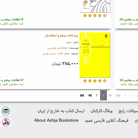
ر و سفارش کالا
اطلاعات بیشتر و س
ش بزنگ باشید
ثبت سفارش، گوش بز
رزم نامه رستم و اسفندیار
ناشر:
قطره
نویسنده:
ابوالقاسم فردوسی
مترجم:
جعفر شعار
،
حسن انوری
۳۸۵,۰۰۰
تومان
ر و سفارش کالا
اطلاعات بیشتر و س
ش بزنگ باشید
ثبت سفارش، گوش بز
از ۲
۱
۲
والات رایج
وبلاگ کارکنان
ارسال کتاب به خارج از ایران
ک
ن
فرهنگ آنلاین فارسی عمید
About Ashja Bookstore
اس