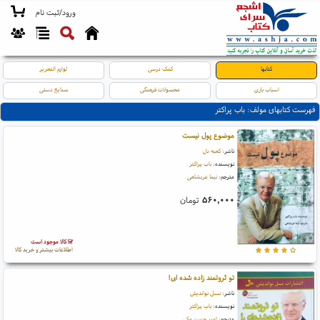
ورود/ثبت نام
کتابها
کمک درسی
لوازم التحریر
اسباب بازی
محصولات فرهنگی
صنایع دستی
فهرست کتابهای مولف: باب پراکتر
موضوع پول نیست
ناشر:
کعبه دل
نویسنده:
باب پراکتر
مترجم:
نیما عربشاهی
۵۶۰,۰۰۰
تومان
کالا موجود است
اطلاعات بیشتر و خرید کالا
تو ثروتمند زاده شده ای!
ناشر:
نسل نواندیش
نویسنده:
باب پراکتر
مترجم:
امیر حسن مکی