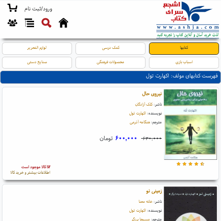
ورود/ثبت نام
کتابها
کمک درسی
لوازم التحریر
اسباب بازی
محصولات فرهنگی
صنایع دستی
فهرست کتابهای مولف: اکهارت تول
نیروی حال
ناشر:
کلک آزادگان
نویسنده:
اکهارت تول
مترجم:
هنگامه آذرمی
۶۰۰,۰۰۰
تومان
۶۳۰,۰۰۰
کالا موجود است
اطلاعات بیشتر و خرید کالا
زمینی نو
ناشر:
خانه معنا
نویسنده:
اکهارت تول
مترجم:
مسیحا برزگر