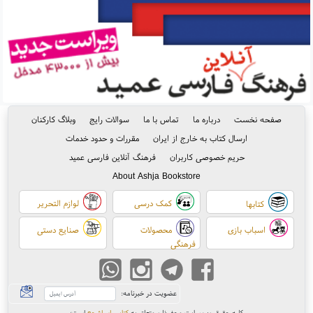
صفحه نخست
درباره ما
تماس با ما
سوالات رایج
وبلاگ کارکنان
ارسال کتاب به خارج از ایران
مقررات و حدود خدمات
حریم خصوصی کاربران
فرهنگ آنلاین فارسی عمید
About Ashja Bookstore
کمک درسی
لوازم التحریر
کتابها
اسباب بازی
محصولات
صنایع دستی
فرهنگی
عضویت در خبرنامه:
کلیه حقوق وب سایت محفوظ و متعلق به
کتابسرای اشجع
است
؛