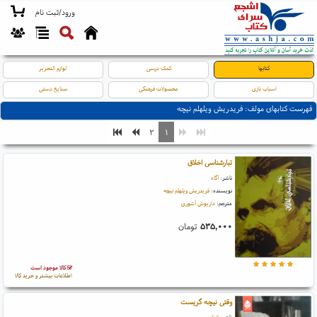
ورود/ثبت نام
کتابها
کمک درسی
لوازم التحریر
اسباب بازی
محصولات فرهنگی
صنایع دستی
فهرست کتابهای مولف: فریدریش ویلهلم نیچه
۲
۱
تبارشناسی اخلاق
ناشر:
آگاه
نویسنده:
فریدریش ویلهلم نیچه
مترجم:
داریوش آشوری
۵۳۵,۰۰۰
تومان
کالا موجود است
اطلاعات بیشتر و خرید کالا
وقتی نیچه گریست