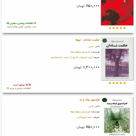
۶۵۰,۰۰۰
تومان
اطلاعات بیشتر و سفارش کالا
ثبت سفارش، گوش بزنگ باشید
حکمت شادان - نیچه
ناشر:
جامی
نویسنده:
فریدریش ویلهلم نیچه
مترجم:
گروه مترجمان
،
کامران آل احمد
،
حامد فولادوند
۱,۲۰۰,۰۰۰
تومان
کالا موجود است
اطلاعات بیشتر و خرید کالا
فراسوی نیک و بد
ناشر:
جامی
نویسنده:
فریدریش ویلهلم نیچه
مترجم:
سعید فیروزآبادی
۷۵۰,۰۰۰
تومان