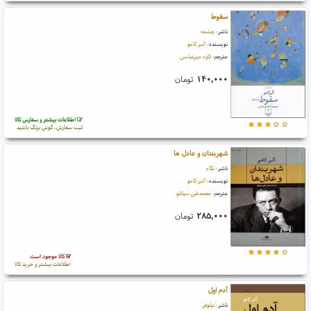
سقوط
ناشر:
چشمه
نویسنده:
آلبر کامو
مترجم:
کاوه میرعباسی
۱۴۰,۰۰۰
تومان
اطلاعات بیشتر و سفارش کالا
ثبت سفارش، گوش بزنگ باشید
شهربندان و عادل ها
ناشر:
نگاه
نویسنده:
آلبر کامو
مترجم:
محمدعلی سپانلو
۲۸۵,۰۰۰
تومان
کالا موجود است
اطلاعات بیشتر و خرید کالا
آدم اول
ناشر:
نیلوفر