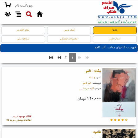
ورود/ثبت نام
کتابها
کمک درسی
لوازم التحریر
اسباب بازی
محصولات فرهنگی
صنایع دستی
فهرست کتابهای مولف: آلبر کامو
۲
۱
بیگانه - کامو
ناشر:
چشمه
نویسنده:
آلبر کامو
مترجم:
کاوه میرعباسی
۲۴۰,۰۰۰
تومان
کالا موجود است
اطلاعات بیشتر و خرید کالا
طاعون