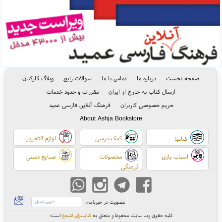
صفحه نخست
درباره ما
تماس با ما
سوالات رایج
وبلاگ کارکنان
ارسال کتاب به خارج از ایران
مقررات و حدود خدمات
حریم خصوصی کاربران
فرهنگ آنلاین فارسی عمید
About Ashja Bookstore
کمک درسی
لوازم التحریر
کتابها
اسباب بازی
محصولات
صنایع دستی
فرهنگی
عضویت در خبرنامه:
کلیه حقوق وب سایت محفوظ و متعلق به
کتابسرای اشجع
است
؛