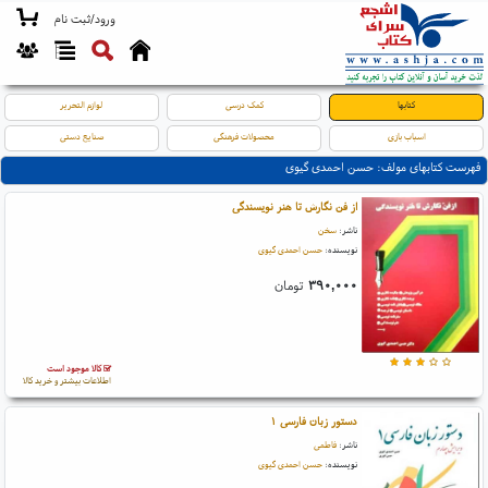
ورود/ثبت نام
کتابها
کمک درسی
لوازم التحریر
اسباب بازی
محصولات فرهنگی
صنایع دستی
فهرست کتابهای مولف: حسن احمدی گیوی
از فن نگارش تا هنر نویسندگی
ناشر:
سخن
نویسنده:
حسن احمدی گیوی
۳۹۰,۰۰۰
تومان
کالا موجود است
اطلاعات بیشتر و خرید کالا
دستور زبان فارسی ۱
ناشر:
فاطمی
نویسنده:
حسن احمدی گیوی