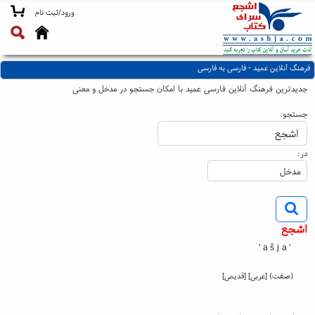
ورود/ثبت نام
فرهنگ آنلاین عمید - فارسی به فارسی
جدیدترین فرهنگ آنلاین فارسی عمید با امکان جستجو در مدخل و معنی
جستجو:
در:
اشجع
'ašja'
(صفت) [عربی] [قدیمی]