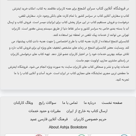
فروشگاه آنلاین کتاب سرای اشجع
در
برای همه کاربران علاقمند به کتاب، امکان خرید اینترنتی
کتاب و سفارش آنلاین کتاب در سراسر کشور با تمام کارت های بانکی وجود دارد. سفارش تلفنی،
درخواست و فروش مستقیم کتاب در این مرکز پخش کتاب برای ایرانیان میسر است. فروش کتاب و ارسال
آن با بسته بندی خاص به سراسر کشور و سایر نقاط دنیا از طریق سیستم پستی مقدور است. کاربران
تهرانی می توانند از خدمات پیک تلفنی در لحظه نیز استفاده کنند.
کتابسرای اشجع استفاده از کارت هدیه کتاب با طرح اختصاصی را جهت هدیه دادن کتاب پیشنهاد می
کند. وبسایت معتبر کتابسرای اشجع در زمان های مشخص تخفیف های ویژه ای برای فروش کتاب دارد و
تلاش میکند بهترین خدمات خود را در اختیار کاربران عضو قرار دهد. تهیه کتاب های درخواستی کاربران
در راستای مشتری مداری، اولویت مهم ماست.
خدمات چاپ و نشر و صحافی کتاب های کاربران سایت به صورت ویژه انجام می شود. فروشگاه اینترنتی
ما مطمئن ترین مجری نمایشگاه های مجازی کتاب در ایران است. خرید آسان و آنلاین کتاب را با ما
تجربه کنید.
صفحه نخست
درباره ما
تماس با ما
سوالات رایج
وبلاگ کارکنان
ارسال کتاب به خارج از ایران
مقررات و حدود خدمات
حریم خصوصی کاربران
فرهنگ آنلاین فارسی عمید
About Ashja Bookstore