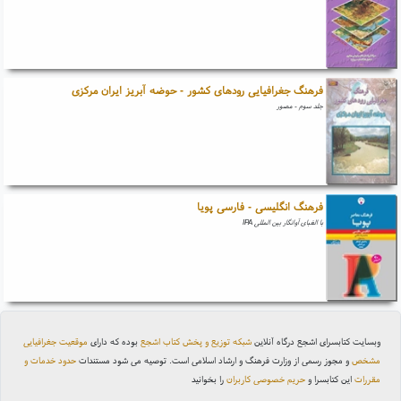
فرهنگ جغرافیایی رودهای کشور - حوضه آبریز ایران مرکزی
جلد سوم - مصور
فرهنگ انگلیسی - فارسی پویا
با الفبای آوانگار بین المللی IPA
وبسایت کتابسرای اشجع درگاه آنلاین
شبکه توزیع و پخش کتاب اشجع
بوده که دارای
موقعیت جغرافیایی
مشخص
و مجوز رسمی از وزارت فرهنگ و ارشاد اسلامی است. توصیه می شود مستندات
حدود خدمات و
مقررات
این کتابسرا و
حریم خصوصی کاربران
را بخوانید