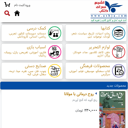
ورود/ثبت نام
کتابها
کمک درسی
رمان، ادبیات، تاریخ، سیاست، شعر،
دبستان، دبیرستان، کنکور، تجربی،
کودک، نوجوان، دین
ریاضی، انسانی، کارودانش
لوازم التحریر
اسباب بازی
دفتر، کاغذ، کلاسور، مداد، خودکار،
فکری، آموزشی، تفریحی، پازل، روبیک،
پرگار، اداری
رباتیک
محصولات فرهنگی
صنایع دستی
کتاب سخنگو، موسیقی، فیلم، آموزش،
چوب، فلز، مس، نقره، مینا، ترمه،
سرگرمی
سفال، فرش، گبه
محصولات جدید
روح درمانی با مولانا
رنج گوید که گنج آوردم
۲۳۰,۰۰۰
تومان