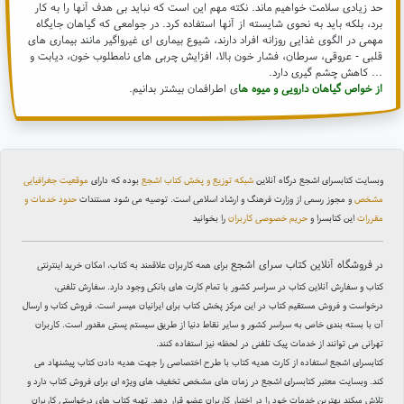
حد زیادی سلامت خواهیم ماند. نکته مهم این است که نباید بی هدف آنها را به کار
برد، بلکه باید به نحوی شایسته از آنها استفاده کرد. در جوامعی که گیاهان جایگاه
مهمی در الگوی غذایی روزانه افراد دارند، شیوع بیماری ای غیرواگیر مانند بیماری های
قلبی - عروقی، سرطان، فشار خون بالا، افزایش چربی های نامطلوب خون، دیابت و
... کاهش چشم گیری دارد.
از خواص گیاهان دارویی و میوه ها
ی اطرافمان بیشتر بدانیم.
وبسایت کتابسرای اشجع درگاه آنلاین
شبکه توزیع و پخش کتاب اشجع
بوده که دارای
موقعیت جغرافیایی
مشخص
و مجوز رسمی از وزارت فرهنگ و ارشاد اسلامی است. توصیه می شود مستندات
حدود خدمات و
مقررات
این کتابسرا و
حریم خصوصی کاربران
را بخوانید
فروشگاه آنلاین کتاب سرای اشجع
در
برای همه کاربران علاقمند به کتاب، امکان خرید اینترنتی
کتاب و سفارش آنلاین کتاب در سراسر کشور با تمام کارت های بانکی وجود دارد. سفارش تلفنی،
درخواست و فروش مستقیم کتاب در این مرکز پخش کتاب برای ایرانیان میسر است. فروش کتاب و ارسال
آن با بسته بندی خاص به سراسر کشور و سایر نقاط دنیا از طریق سیستم پستی مقدور است. کاربران
تهرانی می توانند از خدمات پیک تلفنی در لحظه نیز استفاده کنند.
کتابسرای اشجع استفاده از کارت هدیه کتاب با طرح اختصاصی را جهت هدیه دادن کتاب پیشنهاد می
کند. وبسایت معتبر کتابسرای اشجع در زمان های مشخص تخفیف های ویژه ای برای فروش کتاب دارد و
تلاش میکند بهترین خدمات خود را در اختیار کاربران عضو قرار دهد. تهیه کتاب های درخواستی کاربران