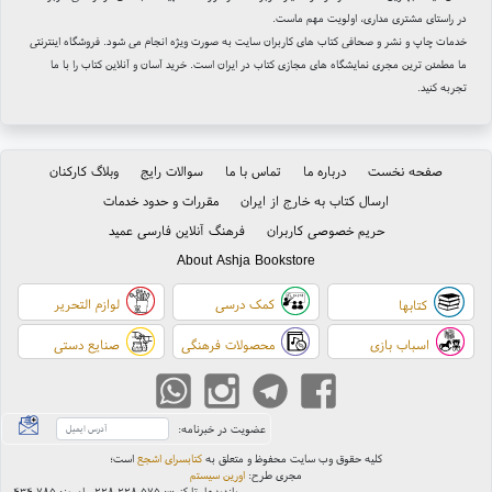
در راستای مشتری مداری، اولویت مهم ماست.
خدمات چاپ و نشر و صحافی کتاب های کاربران سایت به صورت ویژه انجام می شود. فروشگاه اینترنتی
ما مطمئن ترین مجری نمایشگاه های مجازی کتاب در ایران است. خرید آسان و آنلاین کتاب را با ما
تجربه کنید.
صفحه نخست
درباره ما
تماس با ما
سوالات رایج
وبلاگ کارکنان
ارسال کتاب به خارج از ایران
مقررات و حدود خدمات
حریم خصوصی کاربران
فرهنگ آنلاین فارسی عمید
About Ashja Bookstore
کمک درسی
لوازم التحریر
کتابها
اسباب بازی
محصولات فرهنگی
صنایع دستی
عضویت در خبرنامه:
کلیه حقوق وب سایت محفوظ و متعلق به
کتابسرای اشجع
است
؛
مجری طرح:
اورین سیستم
بازدیدها، تا کنون:
۲۲۸,۲۲۸,۵۷۵
- امروز:
۴۳۴,۷۸۵