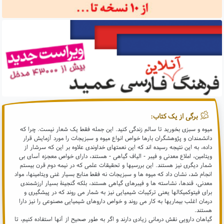
برگی از یک کتاب:
میوه و سبزی بخورید تا سالم زندگی کنید. این جمله فقط یک شعار نیست. چرا که
دانشمندان و پژوهشگران بارها خواص انواع میوه و سبزیجات را مورد آزمایش قرار
داده، به این نتیجه رسیده اند که این نعمتهای خداوندی علاوه بر این که سرشار از
ویتامین، املاع معدنی و فیبر - الیاف گیاهی - هستند، دارای خواص معجزه آسای بی
شمار دیگری نیز هستند. این بررسیها و تحقیقات علمی که در نیمه دوم قرن بیستم
انجام شد، نشان داد که میوه ها و سبزیجات نه فقط منابع بسیار غنی ویتامینها، مواد
معدنی، قندها، نشاسته ها و فیبرهای گیاهی هستند، بلکه گنجینۀ بسیار ارزشمندی
برای فیتوکمیکالها یعنی ترکیبات شیمیایی نیز به شمار می روند که در پیشگیری و
درمان اغلب بیماریها به کار می روند و خواص داروهای شیمیایی مصنوعی را نیز دارا
هستند.
گیاهان دارویی نقش درمانی زیادی دارند و اگر به طور صحیح از آنها استفاده کنیم، تا