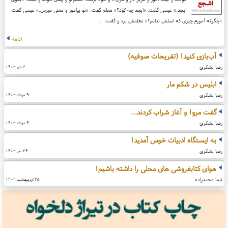
ابجد.» عیسی گفت: «ابجد چه بُوَد؟» معلم گفت: «تو بیاموز و معنی مپرس.» عیسی گفت:
«چگونه آموزم چیزی که اصلش ندانم؟» معلمش بزد و گفت: ...
ادامه
آب‌بازی کنید! (تفریحات صوفیه)
رضا لشکری
۶ دی ۱۴۰۳
ابلیس در شکم مار
رضا لشکری
۹ مرداد ۱۴۰۳
گفت مرو! و آغاز شراب کردند...
رضا لشکری
۴ مرداد ۱۴۰۳
به ایستگاه ادبیات خوش آمدید!
رضا لشکری
۲۴ تیر ۱۴۰۳
هوای کتابفروشی های محلی را داشته باشیم!
نیما محمدزاده
۲۵ اردیبهشت ۱۴۰۲