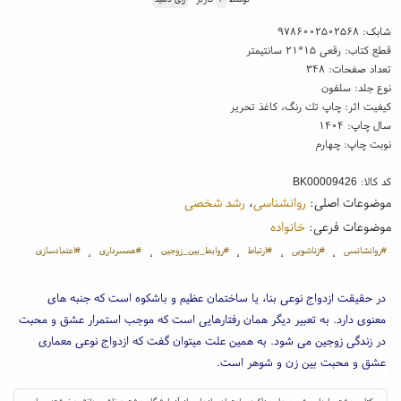
شابک:
۹۷۸۶۰۰۲۵۰۲۵۶۸
قطع کتاب: رقعی ۱۵*۲۱ سانتیمتر
تعداد صفحات: ۳۴۸
نوع جلد: سلفون
کیفیت اثر: چاپ تك رنگ، کاغذ تحریر
سال چاپ: ۱۴۰۴
نوبت چاپ: چهارم
کد کالا:
BK00009426
موضوعات اصلی:
روانشناسی
،
رشد شخصی
موضوعات فرعی:
خانواده
#روانشانسی
#زناشویی
#ارتباط
#روابط_بین_زوجین
#همسرداری
#اعتمادسازی
،
،
،
،
،
در حقیقت ازدواج نوعی بنا، یا ساختمان عظیم و باشکوه است که جنبه های
معنوی دارد. به تعبیر دیگر همان رفتارهایی است که موجب استمرار عشق و محبت
در زندگی زوجین می شود. به همین علت میتوان گفت که ازدواج نوعی معماری
عشق و محبت بین زن و شوهر است.