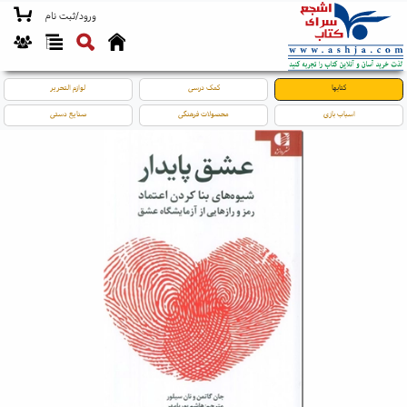
ورود/ثبت نام
کتابها
کمک درسی
لوازم التحریر
اسباب بازی
محصولات فرهنگی
صنایع دستی