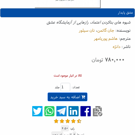
عشق پایدار
شیوه های بناکردن اعتماد، رازهایی از آزمایشگاه عشق
نویسنده:
جان گاتمن
،
نان سیلور
مترجم:
هاشم پوریامهر
ناشر:
دانژه
۷۸۰,۰۰۰
تومان
کالا در انبار موجود است
تعداد:
جلد
اضافه به سبد خرید
رای:
۴.۵۰
توسط
۲
کاربر -
رای دهید