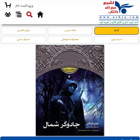
ورود/ثبت نام
کتابها
کمک درسی
لوازم التحریر
اسباب بازی
محصولات فرهنگی
صنایع دستی