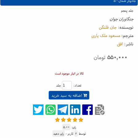
جادوگر شمال - ۵
جلد پنجم
جنگاوران جوان
نویسنده:
جان فلنگن
مترجم:
مسعود ملک یاری
ناشر:
افق
۵۵۰,۰۰۰
تومان
کالا در انبار موجود است
تعداد:
جلد
اضافه به سبد خرید
رای:
۵.۰۰
توسط
۲
کاربر -
رای دهید