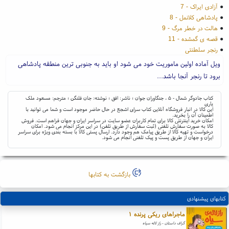
●
آزادی ایراک - 7
●
پادشاهی کلانمل - 8
●
هالت در خطر مرگ - 9
●
قصه ی گمشده - 11
●
رنجر سلطنتی
ویل آماده اولین ماموریت خود می شود او باید به جنوبی ترین منطقه پادشاهی
برود تا رنجر آنجا باشد...
کتاب جادوگر شمال - ۵ ، جنگاوران جوان ؛ ناشر: افق ؛ نوشته: جان فلنگن ؛ مترجم: مسعود ملک
یاری
این کالا در انبار فروشگاه آنلاین کتاب سرای اشجع در حال حاضر موجود است و شما می توانید با
اطمینان آن را بخرید.
امکان خرید اینترنتی کالا برای تمام کاربران عضو سایت در سراسر ایران و جهان فراهم است. فروش
کالا به صورت سفارش تلفنی (ثبت سفارش از طریق تلفن) در این مرکز انجام می شود. امکان
درخواست و تهیه کالا از طریق پیامک هم وجود دارد. ارسال پستی کالا با بسته بندی ویژه برای سراسر
ایران و جهان از طریق پست و پیک تلفنی انجام می شود.
بازگشت به کتابها
کتابهای پیشنهادی
ماجراهای ریکی پرنده ۱
گراف داستان - راز لاله سیاه