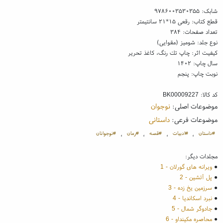
شابک:
۹۷۸۶۰۰۳۵۳۰۳۵۵
قطع کتاب: رقعی ۱۵*۲۱ سانتیمتر
تعداد صفحات: ۳۸۴
نوع جلد: شومیز (مقوایی)
کیفیت اثر: چاپ تك رنگ، کاغذ تحریر
سال چاپ: ۱۴۰۲
نوبت چاپ: پنجم
کد کالا:
BK00009227
موضوعات اصلی:
نوجوان
موضوعات فرعی:
داستانی
#داستان
#ادبیات
#قصه
#رمان
#نوجوانان
،
،
،
،
مجلدات دیگر:
●
ویرانه های گورلان - 1
●
پل آتشین - 2
●
سرزمین یخ زده - 3
●
نبرد اسکاندیا - 4
●
جادوگر شمال - 5
●
محاصره مکینداو - 6