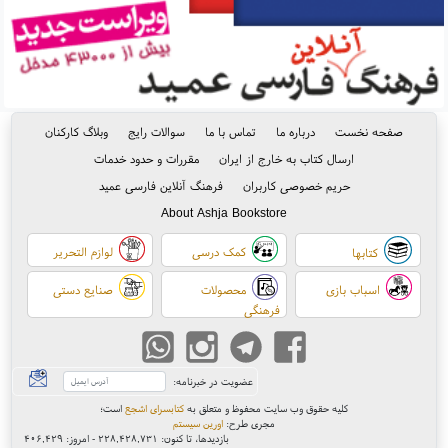
صفحه نخست
درباره ما
تماس با ما
سوالات رایج
وبلاگ کارکنان
ارسال کتاب به خارج از ایران
مقررات و حدود خدمات
حریم خصوصی کاربران
فرهنگ آنلاین فارسی عمید
About Ashja Bookstore
کمک درسی
لوازم التحریر
کتابها
اسباب بازی
محصولات
صنایع دستی
فرهنگی
عضویت در خبرنامه:
کلیه حقوق وب سایت محفوظ و متعلق به
کتابسرای اشجع
است
؛
مجری طرح:
اورین سیستم
بازدیدها، تا کنون:
۲۲۸,۴۲۸,۷۳۱
- امروز:
۴۰۶,۴۲۹