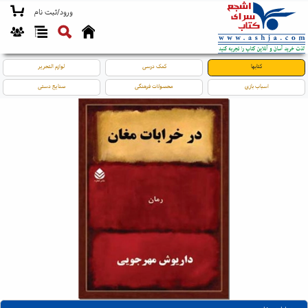
ورود/ثبت نام
کتابها
کمک درسی
لوازم التحریر
اسباب بازی
محصولات فرهنگی
صنایع دستی