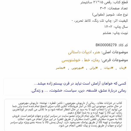
قطع کتاب: رقعی ۱۵*۲۱ سانتیمتر
تعداد صفحات: ۳۰۴
نوع جلد: شومیز (مقوایی)
کیفیت اثر: چاپ تك رنگ، کاغذ تحریر، -
سال چاپ: ۱۴۰۲
نوبت چاپ: هشتم
کد کالا:
BK00008279
موضوعات اصلی:
هنر
،
ادبیات داستانی
موضوعات فرعی:
رمان
،
خط ، خوشنویسی
#رمان
#ادبیات
#ایرانی
#مهرجویی
#معاصر
،
،
،
،
کسی که خواهان آرامش است نباید در قرن بیستم زاده میشد...
رمانی دربارۀ عشق، فلسفه، دین، سیاست، خشونت، ... و زندگی.
کتاب در خرابات مغان ، رمانی از داریوش مهرجویی ؛ ناشر: قطره ؛ نوشته: داریوش مهرجویی
در حال حاضر موجودی این کالا در انبار فروشگاه آنلاین کتاب سرای اشجع تمام شده است ولی شما
می توانید آن را انتخاب کنید تا به سبد در حال انتظار اضافه شود و ما تلاش می کنیم در کوتاهترین
زمان، این کالا را تهیه کرده و به شما اطلاع دهیم.
امکان خرید اینترنتی کالا برای تمام کاربران عضو سایت در سراسر ایران و جهان فراهم است. فروش
کالا به صورت سفارش تلفنی (ثبت سفارش از طریق تلفن) در این مرکز انجام می شود. امکان
درخواست و تهیه کالا از طریق پیامک هم وجود دارد. ارسال پستی کالا با بسته بندی ویژه برای سراسر
ایران و جهان از طریق پست و پیک تلفنی انجام می شود.