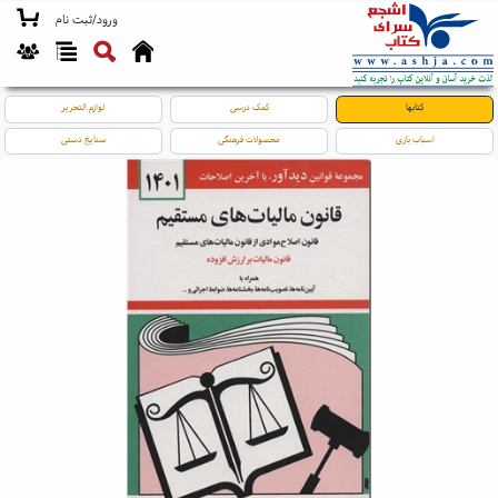
ورود/ثبت نام
کتابها
کمک درسی
لوازم التحریر
اسباب بازی
محصولات فرهنگی
صنایع دستی