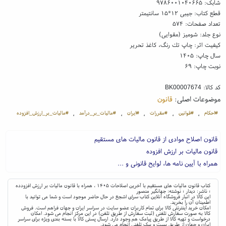
شابک:
۹۷۸۶۰۰۱۰۴۰۶۶۵
قطع کتاب: جیبی ۱۲*۱۵ سانتیمتر
تعداد صفحات: ۵۷۴
نوع جلد: شومیز (مقوایی)
کیفیت اثر: چاپ تك رنگ، کاغذ تحریر
سال چاپ: ۱۴۰۵
نوبت چاپ: ۶۹
کد کالا:
BK00007674
موضوعات اصلی:
قانون
#احکام
#قوانین
#مقررات
#ایران
#مالیات_بر_درآمد
#مالیات_بر_ارزش_افزوده
،
،
،
،
،
قانون اصلاح موادی از قانون مالیات های مستقیم
قانون مالیات بر ارزش افزوده
همراه با آیین نامه ها، لوایح قانونی و ...
کتاب قانون مالیات های مستقیم با آخرین اصلاحات ۱۴۰۵ ، همراه با قانون مالیات بر ارزش افزودده
؛ ناشر: دیدار ؛ نوشته: جهانگیر منصور
این کالا در انبار فروشگاه آنلاین کتاب سرای اشجع در حال حاضر موجود است و شما می توانید با
اطمینان آن را بخرید.
امکان خرید اینترنتی کالا برای تمام کاربران عضو سایت در سراسر ایران و جهان فراهم است. فروش
کالا به صورت سفارش تلفنی (ثبت سفارش از طریق تلفن) در این مرکز انجام می شود. امکان
درخواست و تهیه کالا از طریق پیامک هم وجود دارد. ارسال پستی کالا با بسته بندی ویژه برای سراسر
ایران و جهان از طریق پست و پیک تلفنی انجام می شود.