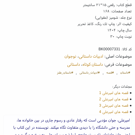
قطع کتاب: رقعی ۱۵*۲۱ سانتیمتر
تعداد صفحات: ۱۶۸
نوع جلد: شومیز (مقوایی)
کیفیت اثر: چاپ تك رنگ، کاغذ تحریر
سال چاپ: ۱۴۰۴
نوبت چاپ: ۳۰
کد کالا:
BK00007331
موضوعات اصلی:
ادبیات داستانی
،
نوجوان
موضوعات فرعی:
داستان کوتاه
،
داستانی
#داستان
#قصه
#ادبیات_داستانی
#داستان_طنز
،
،
،
مجلدات دیگر:
●
قصه های امیرعلی 1
●
قصه های امیرعلی 2
●
قصه های امیرعلی 3
●
قصه های امیرعلی 4
امیرعلی، جوان مؤدبی است که رفتار عادی و رسوم جاری در بین خانواده ها،
مدرسه و حتی دانشگاه را با دیدی متفاوت نگاه میکند. نویسنده در این کتاب با
لحنی طنز عادتهای نادرست جامعه را با ذره بین امیرعلی به سخره میگیرد و در