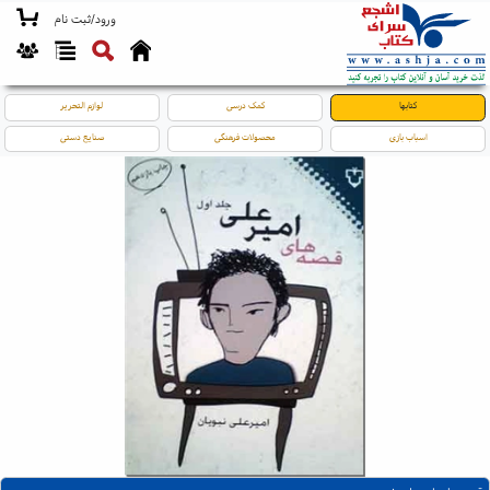
ورود/ثبت نام
کتابها
کمک درسی
لوازم التحریر
اسباب بازی
محصولات فرهنگی
صنایع دستی