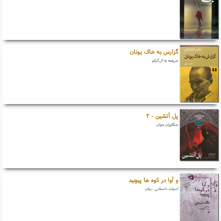
گزارش به خاک یونان
عریضه به ال گرکو
پل آتشین - ۲
جنگاوران جوان
و آوا در کوه ها پیچید
ادبیات داستانی - رمان