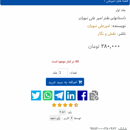
قصه های امیرعلی ۱
جلد اول
داستانهای طنز امیر علی نبویان
نویسنده:
امیرعلی نبویان
ناشر:
نقش و نگار
۲۸۰,۰۰۰
تومان
کالا در انبار موجود است
تعداد:
جلد
اضافه به سبد خرید
رای:
۴.۵۰
توسط
۴
کاربر -
رای دهید
شابک:
۹۷۸۲۰۰۰۳۸۰۹۶۲