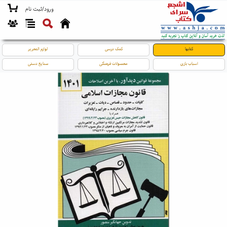
ورود/ثبت نام
کتابها
کمک درسی
لوازم التحریر
اسباب بازی
محصولات فرهنگی
صنایع دستی