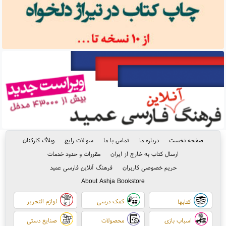
صفحه نخست
درباره ما
تماس با ما
سوالات رایج
وبلاگ کارکنان
ارسال کتاب به خارج از ایران
مقررات و حدود خدمات
حریم خصوصی کاربران
فرهنگ آنلاین فارسی عمید
About Ashja Bookstore
کمک درسی
لوازم التحریر
کتابها
اسباب بازی
محصولات
صنایع دستی