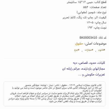
قطع کتاب: جیبی ۱۲*۱۵ سانتیمتر
تعداد صفحات: ۵۵۴
نوع جلد: شومیز (مقوایی)
کیفیت اثر: چاپ تك رنگ، کاغذ تحریر
سال چاپ: ۱۴۰۵
نوبت چاپ: ۱۹۳
کد کالا:
BK00003410
موضوعات اصلی:
حقوق
#قانون
#مجازات
#جرم
،
،
کلیات، حدود، قصاص، دیه
مجازاتهای بازدارنده، جرائم رایانه ای
تعزیرات حکومتی و ...
کتاب قانون مجازات اسلامی ۱۴۰۴ ، حقوق ؛ ناشر: دیدار ؛ نوشته: جهانگیر منصور
این کالا در انبار فروشگاه آنلاین کتاب سرای اشجع در حال حاضر موجود است و شما می توانید با
اطمینان آن را بخرید.
امکان خرید اینترنتی کالا برای تمام کاربران عضو سایت در سراسر ایران و جهان فراهم است. فروش
کالا به صورت سفارش تلفنی (ثبت سفارش از طریق تلفن) در این مرکز انجام می شود. امکان
درخواست و تهیه کالا از طریق پیامک هم وجود دارد. ارسال پستی کالا با بسته بندی ویژه برای سراسر
ایران و جهان از طریق پست و پیک تلفنی انجام می شود.