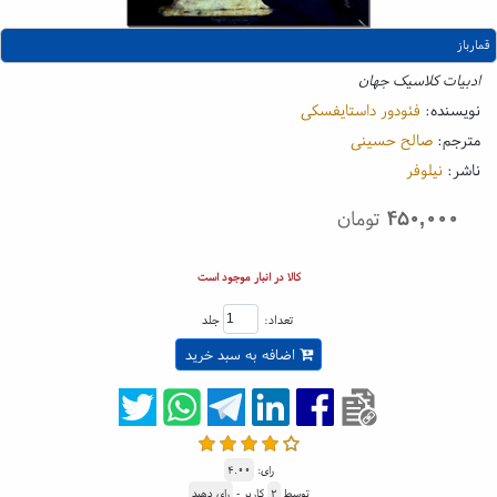
قمارباز
ادبیات کلاسیک جهان
نویسنده:
فئودور داستایفسکی
مترجم:
صالح حسینی
ناشر:
نیلوفر
۴۵۰,۰۰۰
تومان
کالا در انبار موجود است
تعداد:
جلد
اضافه به سبد خرید
رای:
۴.۰۰
توسط
۲
کاربر -
رای دهید