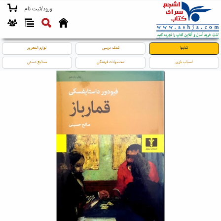
ورود/ثبت نام
کتابها
کمک درسی
لوازم التحریر
اسباب بازی
محصولات فرهنگی
صنایع دستی