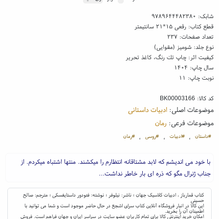
شابک:
۹۷۸۹۶۴۴۴۸۲۳۸۰
قطع کتاب: رقعی ۱۵*۲۱ سانتیمتر
تعداد صفحات: ۲۳۷
نوع جلد: شومیز (مقوایی)
کیفیت اثر: چاپ تك رنگ، کاغذ تحریر
سال چاپ: ۱۴۰۴
نوبت چاپ: ۱۱
کد کالا:
BK00003166
موضوعات اصلی:
ادبیات داستانی
موضوعات فرعی:
رمان
#داستان
#ادبیات
#روسی
#رمان
،
،
،
با خود می اندیشم که لابد مشتاقانه انتظارم را میکشند. منتها اشتباه میکردم. از
جناب ژنرال مگو که ذره ای بار خاطر نداشت...
کتاب قمارباز ، ادبیات کلاسیک جهان ؛ ناشر: نیلوفر ؛ نوشته: فئودور داستایفسکی ؛ مترجم: صالح
حسینی
این کالا در انبار فروشگاه آنلاین کتاب سرای اشجع در حال حاضر موجود است و شما می توانید با
اطمینان آن را بخرید.
امکان خرید اینترنتی کالا برای تمام کاربران عضو سایت در سراسر ایران و جهان فراهم است. فروش