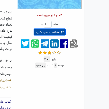
شابک:
۴۳
کالا در انبار موجود است
قطع کتاب: رقعی ۵
تعداد صفحا
تعداد:
جلد
نوع جلد: 
اضافه به سبد خرید
کیفیت اثر
سال چاپ: ۰۴
نوبت چاپ
رای:
۳.۰۰
کد کالا:
98
توسط
۱
کاربر -
رای دهید
موضوعات
موضوعات
#طراحی_لب
#کتاب_طرا
کتاب حاض
برای درک