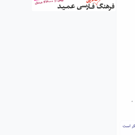
،
کر است