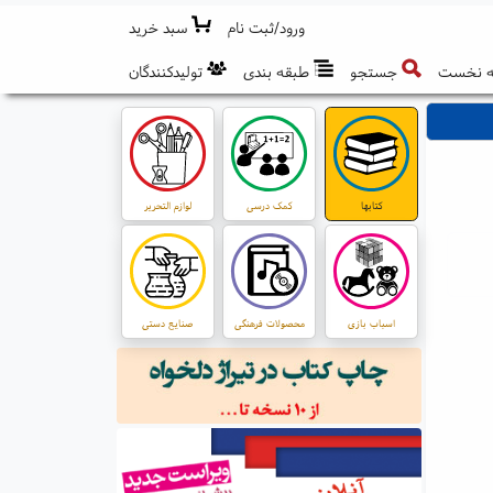
ورود/ثبت نام
سبد خرید
 نخست
جستجو
طبقه بندی
تولیدکنندگان
کتابها
کمک درسی
لوازم التحریر
اسباب بازی
محصولات فرهنگی
صنایع دستی