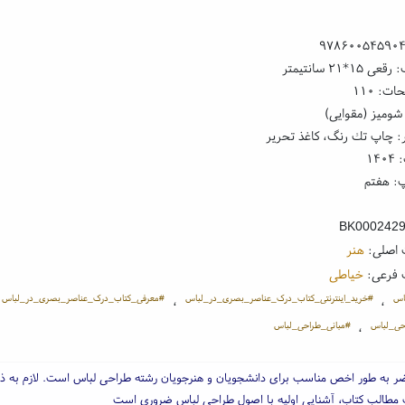
۹۷۸۶۰۰۵۴۵۹۰
۱*۲۱ سانتیمتر
ت: ۱۱۰
شومیز (مقوایی)
: چاپ تك رنگ، کاغذ تحریر
۱۴
: هفتم
BK000242
 اصلی:
هنر
 فرعی:
خیاطی
اس
#خرید_اینترنتی_کتاب_درک_عناصر_بصری_در_لباس
#معرفی_کتاب_درک_عناصر_بصری_در_لباس
،
،
حی_لباس
#مبانی_طراحی_لباس
،
ر به طور اخص مناسب برای دانشجویان و هنرجویان رشته طراحی لباس است. لازم به ذ
 مطالب کتاب، آشنایی اولیه با اصول طراحی لباس ضروری است