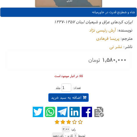
شاه و شطرنج قدرت در خاورمیانه
ایران، کردهای عراق و شیعیان لبنان ۱۳۵۷-۱۳۳۷
نویسنده:
آرش رئیسی نژاد
مترجم:
پریسا فرهادی
ناشر:
نشر نی
۱,۵۸۰,۰۰۰
تومان
کالا در انبار موجود است
تعداد:
جلد
اضافه به سبد خرید
رای:
۳.۰۰
توسط
۱
کاربر -
رای دهید