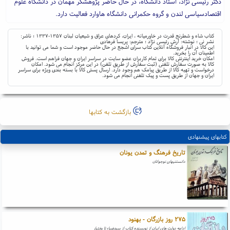
دکتر رئیسی نژاد، استاد دانشگاه، در حال حاضر پژوهشگر مهمان در دانشگاه علوم
اقتصادسیاسی لندن و گروه حکمرانی دانشگاه هاوارد فعالیت دارد.
کتاب شاه و شطرنج قدرت در خاورمیانه ، ایران، کردهای عراق و شیعیان لبنان ۱۳۵۷-۱۳۳۷ ؛ ناشر:
نشر نی ؛ نوشته: آرش رئیسی نژاد ؛ مترجم: پریسا فرهادی
این کالا در انبار فروشگاه آنلاین کتاب سرای اشجع در حال حاضر موجود است و شما می توانید با
اطمینان آن را بخرید.
امکان خرید اینترنتی کالا برای تمام کاربران عضو سایت در سراسر ایران و جهان فراهم است. فروش
کالا به صورت سفارش تلفنی (ثبت سفارش از طریق تلفن) در این مرکز انجام می شود. امکان
درخواست و تهیه کالا از طریق پیامک هم وجود دارد. ارسال پستی کالا با بسته بندی ویژه برای سراسر
ایران و جهان از طریق پست و پیک تلفنی انجام می شود.
بازگشت به کتابها
کتابهای پیشنهادی
تاریخ فرهنگ و تمدن یونان
دانستنیهای نوجوانان
۲۷۵ روز بازرگان - بهنود
ادامه دولت های ایران از نویسنده کتاب از سیدضیاء تا بختیار