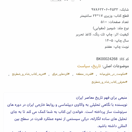
شابک:
۹۷۸۶۲۲۰۶۰۴۵۳۲
قطع کتاب: وزیری ۱۷*۲۴ سانتیمتر
تعداد صفحات: ۵۱۰
نوع جلد: شومیز (مقوایی)
کیفیت اثر: چاپ تك رنگ، کاغذ تحریر
سال چاپ: ۱۴۰۵
نوبت چاپ: هفتم
کد کالا:
BK00024268
موضوعات اصلی:
تاریخ
،
سیاست
#حکومت_در_خاورمیانه
#قدرت_منطقه
#کردهای_عراق
#خرید_کتاب_شاه_و_شطرنج
،
،
،
،
#معرفی_کتاب_شاه_و_شطرنج
منبعی برای فهم تاریخ معاصر ایران
نویسنده با نگاهی تحلیلی به واکاوی دیپلماسی و روابط خارجی ایران در دوره های
سرنوشت ساز پرداخته است. خواندن این کتاب به شما کمک می کند تا به جای
تحلیل های ساده انگارانه، درکی سیستمی از نحوه عملکرد قدرت در سطح بین
المللی داشته باشید.