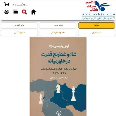
ورود/ثبت نام
کتابها
کمک درسی
لوازم التحریر
اسباب بازی
محصولات فرهنگی
صنایع دستی