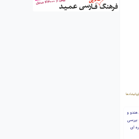
پانیشادها
 هندو و
 بررسی
ه ای