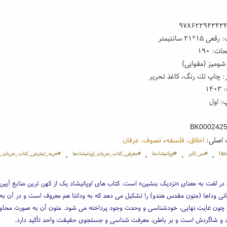
۹۷۸۶۲۲۹۴۳۴۳
۱*۲۱ سانتیمتر
ت: ۱۹۰
شومیز (مقوایی)
: چاپ تك رنگ، کاغذ تحریر
۱۴
: اول
BK000242
 اصلی:
اخلاق، فلسفه
،
تصوف، عرفان
#سر_اکبر
#اوپانیشادها
#معرفی_کتاب_جریان_اوپانیشادها
#خرید_اینترنتی_کتاب_جریان_او
،
،
،
،
د در لغت به معنای «نزدیک بنشین» است. کتاب های اوپانیشاد یک از کهن ترین منابع آیین
نی وداها (متون مقدس هندو) را تشکیل می دهد که به ودانتا هم معروف است و در آن به
چون غایت نهایی، خودشناسی و وحدت وجود پرداخته می شود. متون آن به صورت محاور
د و شاگردش است و بر باطن، معرفت شناسی و جستجوی حقیقت واحد تأکید دارد.