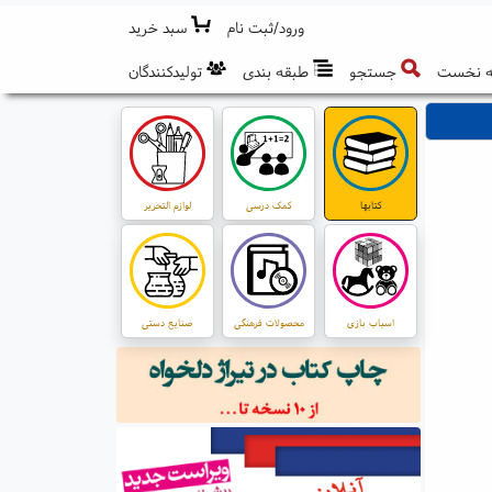
ورود/ثبت نام
سبد خرید
 نخست
جستجو
طبقه بندی
تولیدکنندگان
کتابها
کمک درسی
لوازم التحریر
اسباب بازی
محصولات فرهنگی
صنایع دستی