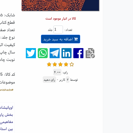
شابک:
۴۵
کالا در انبار موجود است
قطع کتاب: رقعی ۵
تعداد صفحا
تعداد:
جلد
نوع جلد: 
اضافه به سبد خرید
کیفیت اثر
سال چاپ: ۰۳
نوبت چاپ
رای:
۴.۰۰
کد کالا:
55
توسط
۲
کاربر -
رای دهید
موضوعات
#Upanishads
اوپانیشا
بخش پایا
مفاهیمی 
بین استا