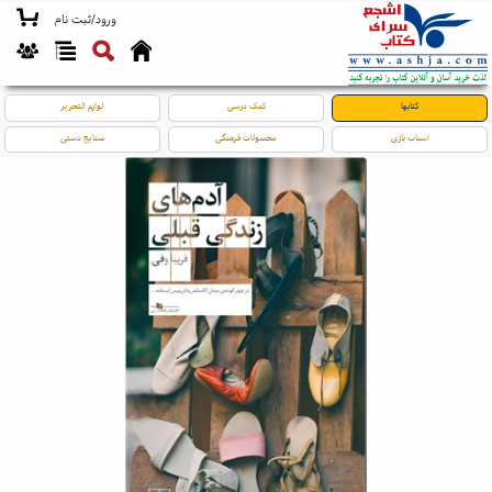
ورود/ثبت نام
کتابها
کمک درسی
لوازم التحریر
اسباب بازی
محصولات فرهنگی
صنایع دستی