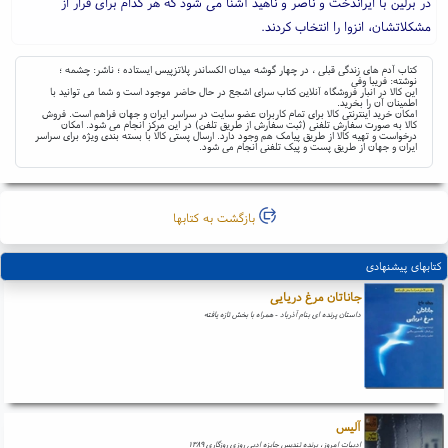
در برلین با ایراندخت و ناصر و ناهید آشنا می شود که هر کدام برای فرار از
مشکلاتشان، انزوا را انتخاب کردند.
کتاب آدم های زندگی قبلی ، در چهار گوشه میدان الکساندر پلاتزپیس ایستاده ؛ ناشر: چشمه ؛
نوشته: فریبا وفی
این کالا در انبار فروشگاه آنلاین کتاب سرای اشجع در حال حاضر موجود است و شما می توانید با
اطمینان آن را بخرید.
امکان خرید اینترنتی کالا برای تمام کاربران عضو سایت در سراسر ایران و جهان فراهم است. فروش
کالا به صورت سفارش تلفنی (ثبت سفارش از طریق تلفن) در این مرکز انجام می شود. امکان
درخواست و تهیه کالا از طریق پیامک هم وجود دارد. ارسال پستی کالا با بسته بندی ویژه برای سراسر
ایران و جهان از طریق پست و پیک تلفنی انجام می شود.
بازگشت به کتابها
کتابهای پیشنهادی
جاناتان مرغ دریایی
داستان پرنده ای بنام آذرباد - همراه با بخش تازه یافته
آلیس
ادبیات امروز، برنده تندیس جایزه ادبی روزی روزگاری ۱۳۸۹