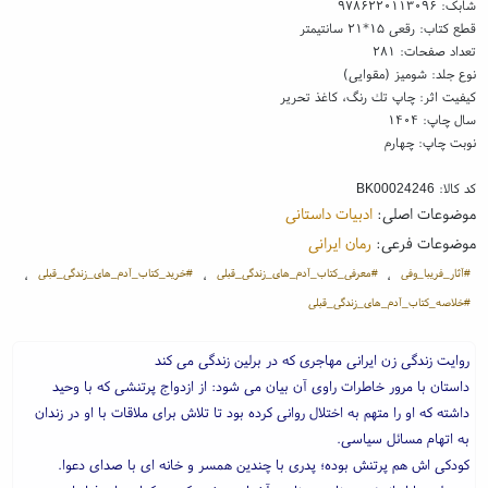
شابک:
۹۷۸۶۲۲۰۱۱۳۰۹۶
قطع کتاب: رقعی ۱۵*۲۱ سانتیمتر
تعداد صفحات: ۲۸۱
نوع جلد: شومیز (مقوایی)
کیفیت اثر: چاپ تك رنگ، کاغذ تحریر
سال چاپ: ۱۴۰۴
نوبت چاپ: چهارم
کد کالا:
BK00024246
موضوعات اصلی:
ادبیات داستانی
موضوعات فرعی:
رمان ایرانی
#آثار_فریبا_وفی
#معرفی_کتاب_آدم_های_زندگی_قبلی
#خرید_کتاب_آدم_های_زندگی_قبلی
،
،
،
#خلاصه_کتاب_آدم_های_زندگی_قبلی
روایت زندگی زن ایرانی مهاجری که در برلین زندگی می کند
داستان با مرور خاطرات راوی آن بیان می شود: از ازدواج پرتنشی که با وحید
داشته که او را متهم به اختلال روانی کرده بود تا تلاش برای ملاقات با او در زندان
به اتهام مسائل سیاسی.
کودکی اش هم پرتنش بوده؛ پدری با چندین همسر و خانه ای با صدای دعوا.