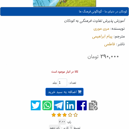
کودکان در دنیای ما - گوناگونی فرهنگ ها
آموزش پذیرش تفاوت فرهنگی به کودکان
نویسنده:
مری موری
مترجم:
پیام ابراهیمی
ناشر:
فاطمی
۲۹۰,۰۰۰
تومان
کالا در انبار موجود است
تعداد:
جلد
اضافه به سبد خرید
رای:
۳.۰۰
توسط
۱
کاربر -
رای دهید