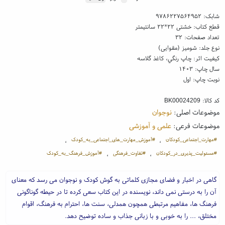
شابک:
۹۷۸۶۲۲۷۵۶۴۹۵۲
قطع کتاب: خشتی ۲۲*۲۲ سانتیمتر
تعداد صفحات: ۳۲
نوع جلد: شومیز (مقوایی)
کیفیت اثر: چاپ رنگي، کاغذ گلاسه
سال چاپ: ۱۴۰۳
نوبت چاپ: اول
کد کالا:
BK00024209
موضوعات اصلی:
نوجوان
موضوعات فرعی:
علمی و آموزشی
#مهارت_اجتماعی_کودکان
#آموزش_مهارت_های_اجتماعی_به_کودک
،
،
#مسئولیت_پذیری_در_کودکان
#تفاوت_فرهنگی
#آموزش_فرهنگ_به_کودک
،
،
گاهی در اخبار و فضای مجازی کلماتی به گوش کودک و نوجوان می رسد که معنای
آن را به درستی نمی داند، نویسنده در این کتاب سعی کرده تا در حیطه گوناگونی
فرهنگ ها، مفاهیم مرتبطی همچون همدلی، سنت ها، احترام به فرهنگ، اقوام
مختلق، ... را به خوبی و با زبانی جذاب و ساده توضیح دهد.