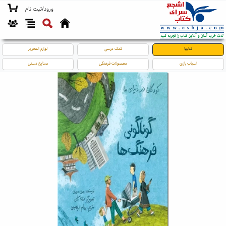
ورود/ثبت نام
کتابها
کمک درسی
لوازم التحریر
اسباب بازی
محصولات فرهنگی
صنایع دستی