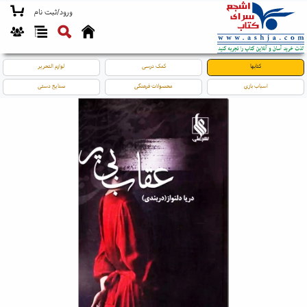
ورود/ثبت نام
کتابها
کمک درسی
لوازم التحریر
اسباب بازی
محصولات فرهنگی
صنایع دستی