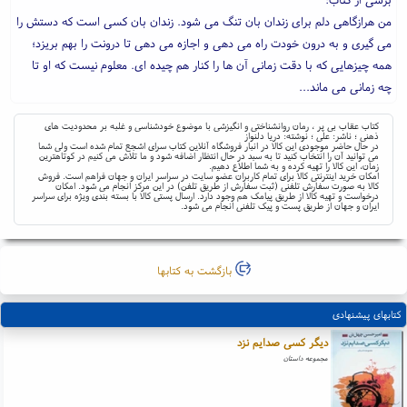
من هرازگاهی دلم برای زندان بان تنگ می شود. زندان بان کسی است که دستش را
می گیری و به درون خودت راه می دهی و اجازه می دهی تا درونت را بهم بریزد؛
همه چیزهایی که با دقت زمانی آن ها را کنار هم چیده ای. معلوم نیست که او تا
چه زمانی می ماند...
کتاب عقاب بی پر ، رمان روانشناختی و انگیزشی با موضوع خودشناسی و غلبه بر محدودیت های
ذهنی ؛ ناشر: علی ؛ نوشته: دریا دلنواز
در حال حاضر موجودی این کالا در انبار فروشگاه آنلاین کتاب سرای اشجع تمام شده است ولی شما
می توانید آن را انتخاب کنید تا به سبد در حال انتظار اضافه شود و ما تلاش می کنیم در کوتاهترین
زمان، این کالا را تهیه کرده و به شما اطلاع دهیم.
امکان خرید اینترنتی کالا برای تمام کاربران عضو سایت در سراسر ایران و جهان فراهم است. فروش
کالا به صورت سفارش تلفنی (ثبت سفارش از طریق تلفن) در این مرکز انجام می شود. امکان
درخواست و تهیه کالا از طریق پیامک هم وجود دارد. ارسال پستی کالا با بسته بندی ویژه برای سراسر
ایران و جهان از طریق پست و پیک تلفنی انجام می شود.
بازگشت به کتابها
کتابهای پیشنهادی
دیگر کسی صدایم نزد
مجموعه داستان