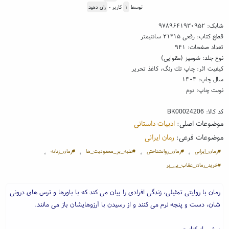
توسط
۱
کاربر -
رای دهید
شابک:
۹۷۸۹۶۴۱۹۳۰۹۵۲
قطع کتاب: رقعی ۱۵*۲۱ سانتیمتر
تعداد صفحات: ۹۴۱
نوع جلد: شومیز (مقوایی)
کیفیت اثر: چاپ تك رنگ، کاغذ تحریر
سال چاپ: ۱۴۰۴
نوبت چاپ: دوم
کد کالا:
BK00024206
موضوعات اصلی:
ادبیات داستانی
موضوعات فرعی:
رمان ایرانی
#رمان_ایرانی
#رمان_روانشناختی
#غلبه_بر_محدودیت_ها
#رمان_زنانه
،
،
،
،
#خرید_رمان_عقاب_بی_پر
رمان با روایتی تمثیلی، زندگی افرادی را بیان می کند که با باورها و ترس های درونی
شان، دست و پنجه نرم می کنند و از رسیدن با آرزوهایشان باز می مانند.
برشی از کتاب: