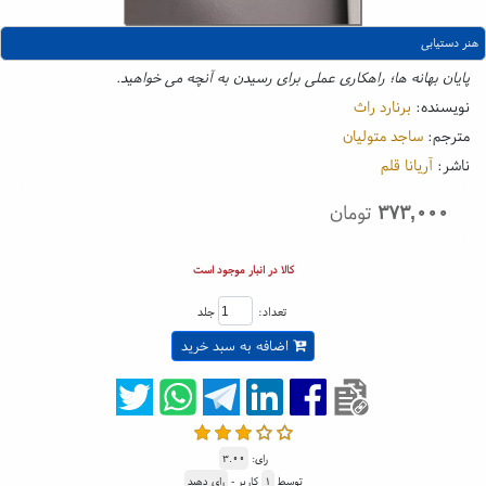
هنر دستیابی
پایان بهانه ها؛ راهکاری عملی برای رسیدن به آنچه می خواهید.
نویسنده:
برنارد راث
مترجم:
ساجد متولیان
ناشر:
آریانا قلم
۳۷۳,۰۰۰
تومان
کالا در انبار موجود است
تعداد:
جلد
اضافه به سبد خرید
رای:
۳.۰۰
توسط
۱
کاربر -
رای دهید