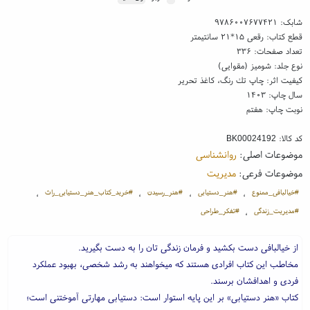
شابک:
۹۷۸۶۰۰۷۶۷۷۴۲۱
قطع کتاب: رقعی ۱۵*۲۱ سانتیمتر
تعداد صفحات: ۳۳۶
نوع جلد: شومیز (مقوایی)
کیفیت اثر: چاپ تك رنگ، کاغذ تحریر
سال چاپ: ۱۴۰۳
نوبت چاپ: هفتم
کد کالا:
BK00024192
موضوعات اصلی:
روانشناسی
موضوعات فرعی:
مدیریت
#خیالبافی_ممنوع
#هنر_دستیابی
#هنر_رسیدن
#خرید_کتاب_هنر_دستیابی_راث
،
،
،
،
#مدیریت_زندگی
#تفکر_طراحی
،
از خیالبافی دست بکشید و فرمان زندگی تان را به دست بگیرید.
مخاطب این کتاب افرادی هستند که میخواهند به رشد شخصی، بهبود عملکرد
فردی و اهدافشان برسند.
کتاب «هنر دستیابی» بر این پایه استوار است: دستیابی مهارتی آموختنی است؛