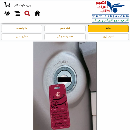
ورود/ثبت نام
کتابها
کمک درسی
لوازم التحریر
اسباب بازی
محصولات فرهنگی
صنایع دستی