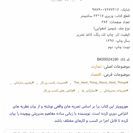
شابک:
۹۷۸۹۰۰۷۶۷۷۲۱۶
قطع کتاب: وزیری ۱۷*۲۴ سانتیمتر
تعداد صفحات: ۳۸۴
نوع جلد: شومیز (مقوایی)
کیفیت اثر: چاپ تك رنگ، کاغذ تحریر
سال چاپ: ۱۳۹۶
نوبت چاپ: دوم
کد کالا:
BK00024190
موضوعات اصلی:
تجارت
موضوعات فرعی:
اقتصاد
#The_Hard_Thing_About_Hard_Things
#مدیریت_کسب_و_کار
#رهبری_سازمانی
،
،
،
#تجربیات_مدیرعامل
#استارتاپ_ها
#چالش_های_کسب_و_کار
،
،
هوروویتز این کتاب برا بر اساس تجریه های واقعی نوشته و از بیان نظریه های
انتزاعی دوری کرده است. نویسنده با زبانی ساده مفاهیم مدیریتی پیچیده را بیان
کرده تا قابل اجرا در کسب و کارهای مختلف باشد.