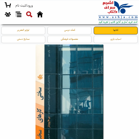
ورود/ثبت نام
کتابها
کمک درسی
لوازم التحریر
اسباب بازی
محصولات فرهنگی
صنایع دستی