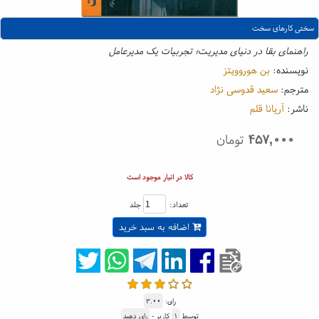
سختی کارهای سخت
راهنمای بقا در دنیای مدیریت؛ تجربیات یک مدیرعامل
نویسنده:
بن هوروویتز
مترجم:
سعید قدوسی نژاد
ناشر:
آریانا قلم
۴۵۷,۰۰۰
تومان
کالا در انبار موجود است
تعداد:
جلد
اضافه به سبد خرید
رای:
۳.۰۰
توسط
۱
کاربر -
رای دهید