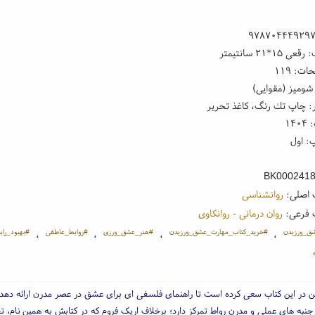
۹۷۸۷۰۴۴۴۹۲۹
۱*۲۱ سانتیمتر
ت: ۱۱۹
شومیز (مقوایی)
: چاپ تك رنگ، کاغذ تحریر
۱۴
: اول
BK000241
 اصلی:
روانشناسی
 فرعی:
روان درمانی - روانکاوی
ق_ورزیدن
#خرید_کتاب_مهارت_عشق_ورزیدن
#هنر_عشق_ورزی
#روابط_عاطفی
#بهبود_راب
،
،
،
،
تن در این کتاب سعی کرده است تا راهنمای فلسفی ای برای عشق در عصر مدرن ارائه دهد.
 جنبه های عملی و مدرن رواط تمرکز دارد؛ برخلاف اریک فروم که در کتابش به همین نام، ت