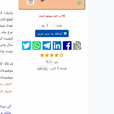
شابک:
۷۸
کالا در انبار موجود است
قطع کتاب: رقعی ۵
تعداد صفحا
تعداد:
جلد
نوع جلد: 
اضافه به سبد خرید
کیفیت اثر
سال چاپ: ۰۴
نوبت چاپ
رای:
۴.۰۰
کد کالا:
80
توسط
۲
کاربر -
رای دهید
موضوعات
موضوعات
#مهارت_عش
#رابطه_آگاه
آلن دوبا
بیشتر بر