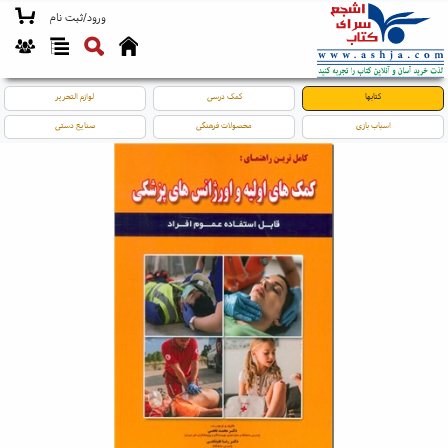
ورود/ثبت نام
کتابها
کمک درسی
لوازم التحریر
اسباب بازی
محصولات فرهنگی
صنایع دستی