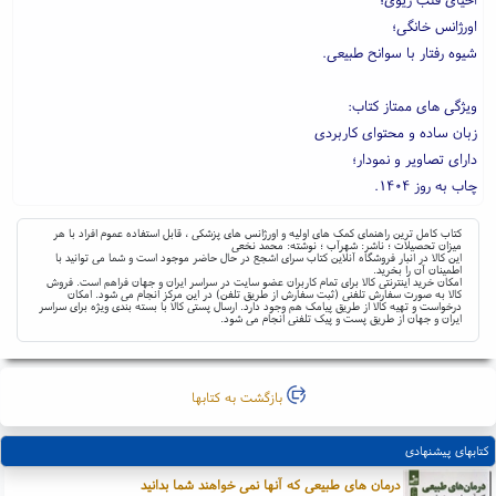
اورژانس خانگی؛
شیوه رفتار با سوانح طبیعی.
ویژگی های ممتاز کتاب:
زبان ساده و محتوای کاربردی
دارای تصاویر و نمودار؛
چاب به روز ۱۴۰۴.
کتاب کامل ترین راهنمای کمک های اولیه و اورژانس های پزشکی ، قابل استفاده عموم افراد با هر
میزان تحصیلات ؛ ناشر: شهرآب ؛ نوشته: محمد نخعی
این کالا در انبار فروشگاه آنلاین کتاب سرای اشجع در حال حاضر موجود است و شما می توانید با
اطمینان آن را بخرید.
امکان خرید اینترنتی کالا برای تمام کاربران عضو سایت در سراسر ایران و جهان فراهم است. فروش
کالا به صورت سفارش تلفنی (ثبت سفارش از طریق تلفن) در این مرکز انجام می شود. امکان
درخواست و تهیه کالا از طریق پیامک هم وجود دارد. ارسال پستی کالا با بسته بندی ویژه برای سراسر
ایران و جهان از طریق پست و پیک تلفنی انجام می شود.
بازگشت به کتابها
کتابهای پیشنهادی
درمان های طبیعی که آنها نمی خواهند شما بدانید