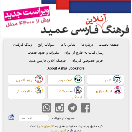
صفحه نخست
درباره ما
تماس با ما
سوالات رایج
وبلاگ کارکنان
ارسال کتاب به خارج از ایران
مقررات و حدود خدمات
حریم خصوصی کاربران
فرهنگ آنلاین فارسی عمید
About Ashja Bookstore
کمک درسی
لوازم التحریر
کتابها
اسباب بازی
محصولات
صنایع دستی
فرهنگی
عضویت در خبرنامه:
کلیه حقوق وب سایت محفوظ و متعلق به
کتابسرای اشجع
است
؛
مجری طرح:
اورین سیستم