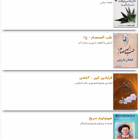
تغذیه درمانی
طب الصمصام - ج۱
آشنایی با گیاهان دارویی و درمان با آن
قرابادین کبیر - ۲جلدی
قرابادین مجمع الجوامع و ذخائر التراکیب
هیپنوتیزم سریع
همراه با روشهای هیپنوتیزم کودکان