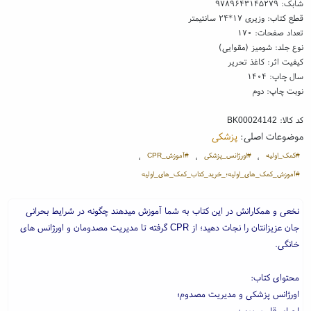
شابک:
۹۷۸۹۶۴۳۱۴۵۲۷۹
قطع کتاب: وزیری ۱۷*۲۴ سانتیمتر
تعداد صفحات: ۱۷۰
نوع جلد: شومیز (مقوایی)
کیفیت اثر: کاغذ تحریر
سال چاپ: ۱۴۰۴
نوبت چاپ: دوم
کد کالا:
BK00024142
موضوعات اصلی:
پزشکی
#کمک_اولیه
#اورژانس_پزشکی
#آموزش_CPR
،
،
،
#آموزش_کمک_های_اولیه؛_خرید_کتاب_کمک_های_اولیه
نخعی و همکارانش در این کتاب به شما آموزش میدهند چگونه در شرایط بحرانی
جان عزیزانتان را نجات دهید؛ از CPR گرفته تا مدیریت مصدومان و اورژانس های
خانگی.
محتوای کتاب:
اورژانس پزشکی و مدیریت مصدوم؛
احیای قلب ریوی؛