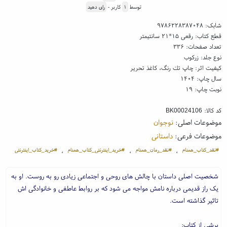
توسط
۱
کاربر -
رای دهید
شابک:
۹۷۸۶۲۲۸۳۸۷۰۴۸
قطع کتاب: رقعی ۱۵*۲۱ سانتیمتر
تعداد صفحات: ۳۳۶
نوع جلد: زرکوب
کیفیت اثر: چاپ تك رنگ، کاغذ تحریر
سال چاپ: ۱۴۰۴
نوبت چاپ: ۱۹
کد کالا:
BK00024106
موضوعات اصلی:
نوجوان
موضوعات فرعی:
داستانی
#نقد_کتاب_همنام
#نقد_رمان_همنام
#خرید_اینترنتی_کتاب_همنام
#خرید_کتاب_اینترنتی
،
،
،
شخصیت اصلی داستان با چالش های روحی و اجتماعی زیادی رو به روست. او به
یک راز قدیمی درباره نامش مواجه می شود که بر روابط عاطفی و خانوادگی اش
تاثیر گذاشته است.
برشی از کتاب: