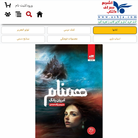
ورود/ثبت نام
کتابها
کمک درسی
لوازم التحریر
اسباب بازی
محصولات فرهنگی
صنایع دستی