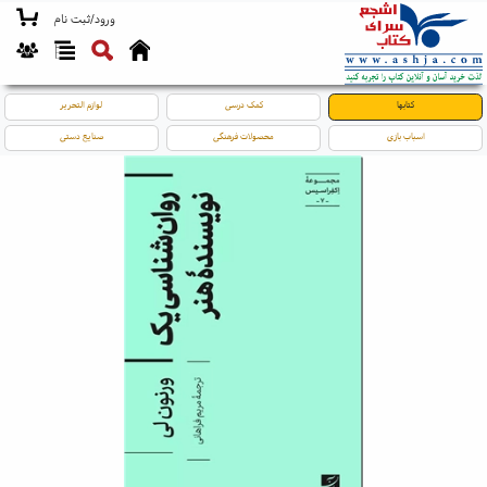
ورود/ثبت نام
کتابها
کمک درسی
لوازم التحریر
اسباب بازی
محصولات فرهنگی
صنایع دستی