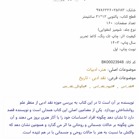
شابک:
۹۷۸۶۲۲۶۰۲۵۶۸۳
قطع کتاب: پالتویی ۱۲*۲۱ سانتیمتر
تعداد صفحات: ۱۶۰
نوع جلد: شومیز (مقوایی)
کیفیت اثر: چاپ تك رنگ، کاغذ تحریر
سال چاپ: ۱۴۰۳
نوبت چاپ: اول
کد کالا:
BK00023948
موضوعات اصلی:
هنر
،
ادبیات
موضوعات فرعی:
نقد ادبی - تاریخ
#نقد_ادبی
#شیوه_نقد_ادبی
#چگونگی_نقد_متن
،
،
نویسنده بر آن است تا در این کتاب به بررسی حوزه نقد ادبی از منظر علم
روانشناختی بپردازد. یکی از مضامین اصلی این کتاب همدلی است و نویسنده قصد
دارد تا نشان دهد چگونه افراد احساسات خود را با آثار هنری بروز می دهند و آن
متن چگونه بر حالات جسمانی و روحانی ما اثر می گذارد و همچنین نشان دهد که
واکنش ما نسبت به هنر با حالات روحی و جسمانی با در هم تنیده است.