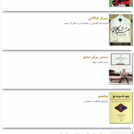
سرباز شکلاتی
نمایشنامه انگلیسی با مقدمه ای از جلال آل احمد
سمندر ورای عشق
شعر معاصر جهان
بوشیدو
روح ژاپن طریقت سامورایی