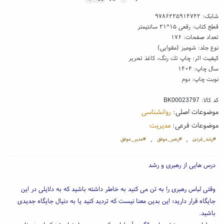
شابک:
۹۷۸۶۲۲۵۹۱۴۷۴۲
قطع کتاب: رقعی ۱۵*۲۱ سانتیمتر
تعداد صفحات: ۱۷۶
نوع جلد: شومیز (مقوایی)
کیفیت اثر: چاپ تك رنگ، کاغذ تحریر
سال چاپ: ۱۴۰۴
نوبت چاپ: دوم
کد کالا:
BK00023797
موضوعات اصلی:
روانشناسی
موضوعات فرعی:
مدیریت
#رشد_فردی
#رهبر_موفق
#مدیر_موفق
،
،
درس هایی از رهبری و رشد
وقتی لباس رهبری را به تن می کنید به خاطر داشته باشید که به دلایلی در این
جایگاه قرار دارید؛ این بدین معنا نیست که تردید کنید یا به دنیال جایگاه جدیدی
باشید.