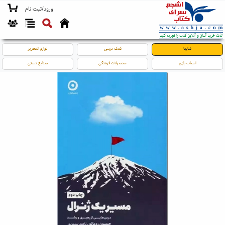
ورود/ثبت نام
کتابها
کمک درسی
لوازم التحریر
اسباب بازی
محصولات فرهنگی
صنایع دستی