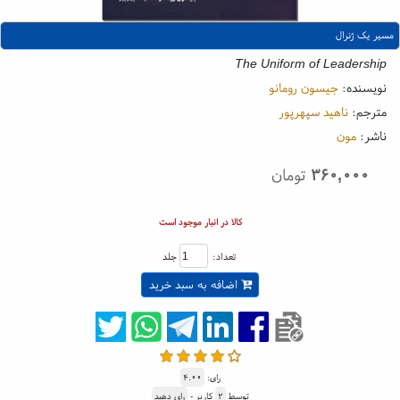
مسیر یک ژنرال
The Uniform of Leadership
نویسنده:
جیسون رومانو
مترجم:
ناهید سپهرپور
ناشر:
مون
۳۶۰,۰۰۰
تومان
کالا در انبار موجود است
تعداد:
جلد
اضافه به سبد خرید
رای:
۴.۰۰
توسط
۲
کاربر -
رای دهید