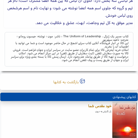
هر لباسی سه بخش دارد: الگوی آن لباس که بین همه اعضا مشترک است؛ نام هر
تیم و گروه که جلوی اسم همه اعضا نوشته می شود؛ و نهایت نام و اسم هرشخص
روی لباس خودش.
مدیر موفق به کل تیم وجاهت، ابهت، عشق و خلاقیت می دهد.
کتاب مسیر یک ژنرال ، The Uniform of Leadership ؛ ناشر: مون ؛ نوشته: جیسون رومانو ؛
مترجم: ناهید سپهرپور
این کالا در انبار فروشگاه آنلاین کتاب سرای اشجع در حال حاضر موجود است و شما می توانید با
اطمینان آن را بخرید.
امکان خرید اینترنتی کالا برای تمام کاربران عضو سایت در سراسر ایران و جهان فراهم است. فروش
کالا به صورت سفارش تلفنی (ثبت سفارش از طریق تلفن) در این مرکز انجام می شود. امکان
درخواست و تهیه کالا از طریق پیامک هم وجود دارد. ارسال پستی کالا با بسته بندی ویژه برای سراسر
ایران و جهان از طریق پست و پیک تلفنی انجام می شود.
بازگشت به کتابها
کتابهای پیشنهادی
خود مقدس شما
راز نگرش به درون