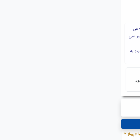
ه می
ور نمی
نز به
ود.
ندپرواز ۲