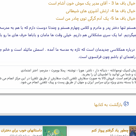
3 - آقای مدیر یک موش خون آشام است
ها 4- ارتش آشپزی های شیطانی
 5- یک آدم گرگی توی چادر من است
هستم تنها دختر پدر و مادرم و کلاس چهارم هستم و چندتا دوست دارم که با هم به مدرس
رمیگردیم. اما یک سری مشکلاتی هم داریم. خیلی وقت ها مامان و باباها حرف های ما رو با
 درباره همکلاسی جدیدمان است که تازه به مدسه ما آمده . اسمش ماتیلد است و خانم جو
راهنمای او باشم چون فرانسوی است.
و شما می توانید با اطمینان آن را بخرید.
و جهان فراهم است. فروش کالا به صورت سفارش تلفنی (ثبت سفارش از طریق تلفن) در این مرکز انجام می ش
ا با بسته بندی ویژه برای سراسر ایران و جهان از طریق پست و پیک تلفنی انجام می شود.
بازگشت به کتابها
چطور یاد گرفتم پرواز کنم
داستانهای خوب برای دختران بل
سایه وحشت ۱۶
قصه هایی درباره زنان استثنایی