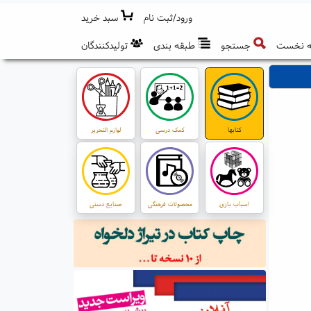
ورود/ثبت نام
سبد خرید
 نخست
جستجو
طبقه بندی
تولیدکنندگان
کتابها
کمک درسی
لوازم التحریر
اسباب بازی
محصولات فرهنگی
صنایع دستی