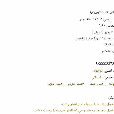
۹۷۸۶۲۲۲۰۴۱۸
۱*۲۱ سانتیمتر
ت: ۲۶۰
شومیز (مقوایی)
: چاپ تك رنگ، کاغذ تحریر
۱۴
پ: ششم
BK000237
 اصلی:
نوجوان
 فرعی:
داستانی
نانه
#رمان_کمیک
#کمیک_استریپ
#رمان_فانتزی
،
،
،
یگر:
 ها 1 - معلم آدم فضایی شده
- جاسوسی که ناهار مدرسه را دوست داشت