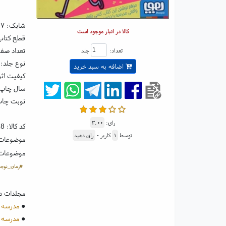
شابک:
۴۷
کالا در انبار موجود است
قطع کتاب: رقعی ۵
تعداد صفحا
تعداد:
جلد
نوع جلد: 
اضافه به سبد خرید
کیفیت اثر
سال چاپ: ۰۴
نوبت چا
رای:
۳.۰۰
کد کالا:
28
توسط
۱
کاربر -
رای دهید
موضوعات
موضوعات
#رمان_نوجوا
مجلدات د
●
مدرسه خیال باف
●
مدرسه خیال باف ها 2