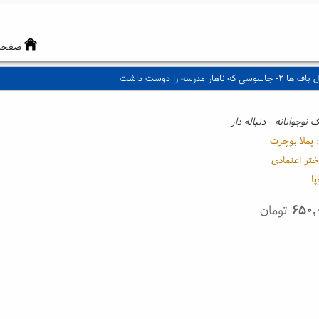
صفحه
ه ناهار مدرسه را دوست داشت
 نوجوانانه - دنباله دار
:
پملا بوچرت
ختر اعتمادی
ا
۶۵۰,
تومان