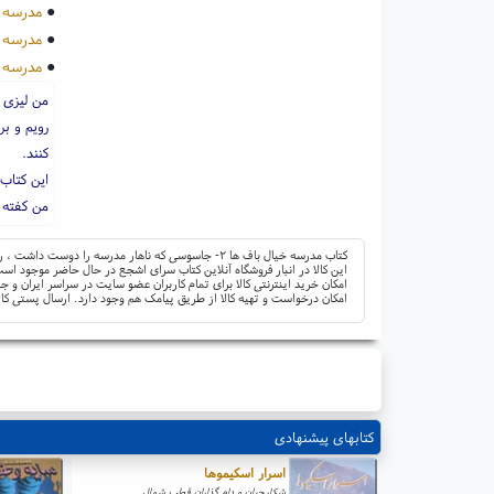
●
مدرسه خیال باف ها 
●
مدرسه خیال باف 
●
مدرسه خیال باف ها
من لیزی 
رویم و ب
کنند.
این کتاب
من کفته 
کتاب مدرسه خیال باف ها ۲- جاسوسی که ناهار مدرسه را دوست داشت ، رمان کمیک نوجوانانه - دنباله دار ؛ ناشر: هوپا ؛ نوشته: پملا بوچرت ؛ مترجم: اختر اعتمادی
این کالا در انبار فروشگاه آنلاین کتاب سرای اشجع در حال حاضر موجود است 
امکان خرید اینترنتی کالا برای تمام کاربران عضو سایت در سراسر ایران 
امکان درخواست و تهیه کالا از طریق پیامک هم وجود دارد. ارسال پستی کال
کتابهای پیشنهادی
اسرار اسکیموها
شکارچیان و دام گذاران قطب شمال