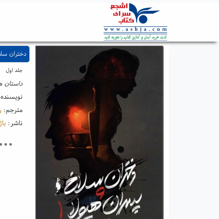
دختران سلاخ
جلد اول
داستان ه
نویسنده
مترجم:
ر
ناشر:
باژ
۰۰۰