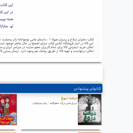
این کتاب 
در این ک
همه نویس
لو، جانات
کتاب دختران سلاخ و پسران هیولا ۱ ، داستان هایی نوجوانانه ژانر وحشت ؛ ناشر: باژ ؛ نوشته: آپریل جنویو تاهالکی ؛ مترجم: رباب پورعسگر
این کالا در انبار فروشگاه آنلاین کتاب سرای اشجع در حال حاضر موجود است 
امکان خرید اینترنتی کالا برای تمام کاربران عضو سایت در سراسر ایران 
امکان درخواست و تهیه کالا از طریق پیامک هم وجود دارد. ارسال پستی کال
کتابهای پیشنهادی
درخت دروغ
دروغ های بزرگ خطرناکند - رمان نوجوانان