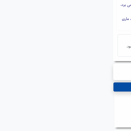
ی برد،
 ماری
ود.