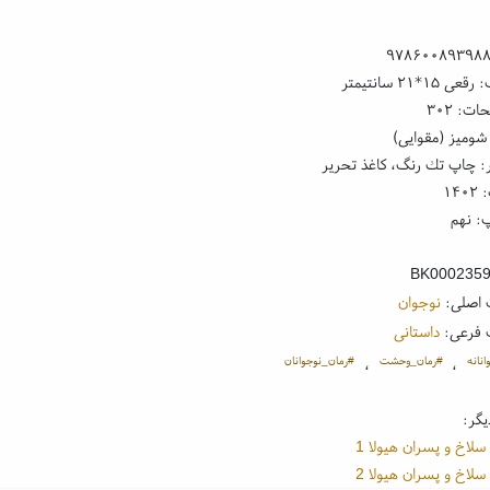
۹۷۸۶۰۰۸۹۳۹۸
۱*۲۱ سانتیمتر
ت: ۳۰۲
شومیز (مقوایی)
: چاپ تك رنگ، کاغذ تحریر
۱۴
: نهم
BK000235
 اصلی:
نوجوان
 فرعی:
داستانی
نانه
#رمان_وحشت
#رمان_نوجوانان
،
،
یگر:
سلاخ و پسران هیولا 1
سلاخ و پسران هیولا 2