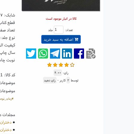
شابک:
۸۷
کالا در انبار موجود است
قطع کتاب: رقعی ۵
تعداد صفحا
تعداد:
جلد
نوع جلد: 
اضافه به سبد خرید
کیفیت اثر
سال چاپ: ۰۲
نوبت چاپ
رای:
۴.۰۰
کد کالا:
91
توسط
۲
کاربر -
رای دهید
موضوعات
موضوعات
#رمان_نوجوا
مجلدات د
●
دختران 
●
دختران 