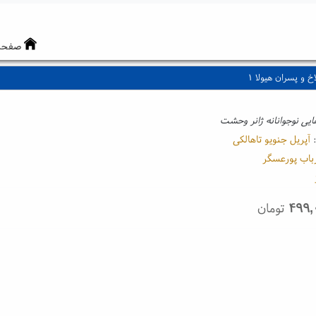
صفحه
 و پسران هیولا ۱
ایی نوجوانانه ژانر وحشت
:
آپریل جنویو تاهالکی
باب پورعسگر
۴۹۹,
تومان