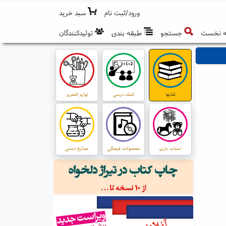
ورود/ثبت نام
سبد خرید
 نخست
جستجو
طبقه بندی
تولیدکنندگان
کتابها
کمک درسی
لوازم التحریر
اسباب بازی
محصولات فرهنگی
صنایع دستی