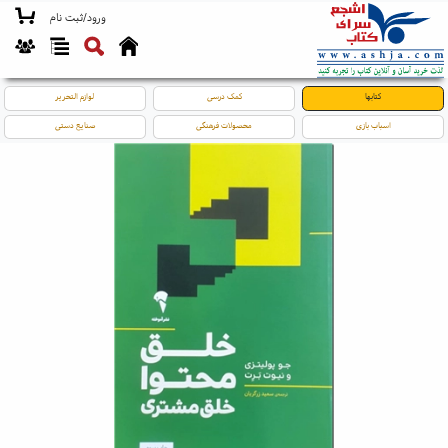
ورود/ثبت نام
کتابها
کمک درسی
لوازم التحریر
اسباب بازی
محصولات فرهنگی
صنایع دستی