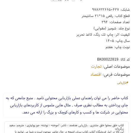
شابک:
۹۷۸۶۲۲۶۶۵۰۴۲۷
قطع کتاب: رقعی ۱۵*۲۱ سانتیمتر
تعداد صفحات: ۲۹۴
نوع جلد: شومیز (مقوایی)
کیفیت اثر: چاپ تك رنگ، کاغذ تحریر
سال چاپ: ۱۴۰۵
نوبت چاپ: هفتم
کد کالا:
BK00022819
موضوعات اصلی:
تجارت
موضوعات فرعی:
اقتصاد
#بازاریابی
کتاب حاضر را می توان راهنمای عملی بازاربابی محتوایی نامید . منبع جامعی که به
جای پرداختن به مطالب نظری صرف , مثال هایی ملموس از کاربردهای بازاریابی
محتوایی در شرکت ها و کسب و کارهای کوچک و بزرگ را ارائه می دهد.
کتاب خلق محتوا خلق مشتری ، بازاریابی هدفمند ؛ ناشر: آموخته ؛ نوشته: جو پولیتزی ؛ مترجم: سعید
زرگریان
این کالا در انبار فروشگاه آنلاین کتاب سرای اشجع در حال حاضر موجود است و شما می توانید با