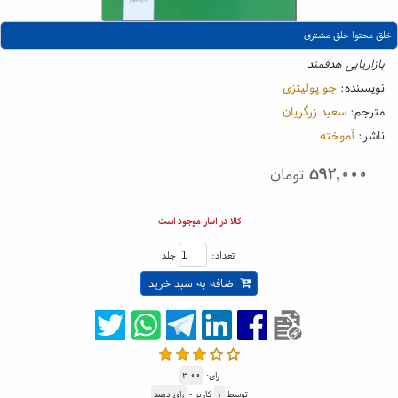
خلق محتوا خلق مشتری
بازاریابی هدفمند
نویسنده:
جو پولیتزی
مترجم:
سعید زرگریان
ناشر:
آموخته
۵۹۲,۰۰۰
تومان
کالا در انبار موجود است
تعداد:
جلد
اضافه به سبد خرید
رای:
۳.۰۰
توسط
۱
کاربر -
رای دهید