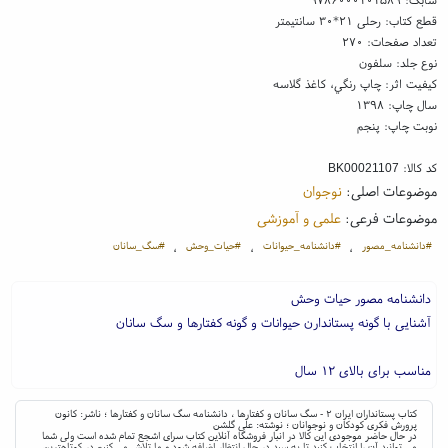
قطع کتاب: رحلی ۲۱*۳۰ سانتیمتر
تعداد صفحات: ۲۷۰
نوع جلد: سلفون
کیفیت اثر: چاپ رنگي، کاغذ گلاسه
سال چاپ: ۱۳۹۸
نوبت چاپ: پنجم
کد کالا:
BK00021107
موضوعات اصلی:
نوجوان
موضوعات فرعی:
علمی و آموزشی
#دانشنامه_مصور
#دانشنامه_حیوانات
#حیات_وحش
#سگ_سانان
،
،
،
دانشنامه مصور حیات وحش
آشنایی با گونه پستاندارن حیوانات و گونه کفتارها و سگ سانان
مناسب برای بالای ۱۲ سال
کتاب پستانداران ایران ۲ - سگ سانان و کفتارها ، دانشنامه سگ سانان و کفتارها ؛ ناشر: کانون
پرورش فکری کودکان و نوجوانان ؛ نوشته: علی گلشن
در حال حاضر موجودی این کالا در انبار فروشگاه آنلاین کتاب سرای اشجع تمام شده است ولی شما
می توانید آن را انتخاب کنید تا به سبد در حال انتظار اضافه شود و ما تلاش می کنیم در کوتاهترین