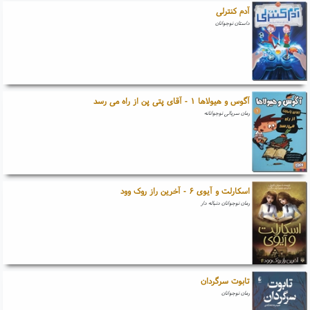
آدم کنترلی
داستان نوجوانان
آگوس و هیولاها ۱ - آقای پتی پن از راه می رسد
رمان سریالی نوجوانانه
اسکارلت و آیوی ۶ - آخرین راز روک وود
رمان نوجوانان دنباله دار
تابوت سرگردان
رمان نوجوانان