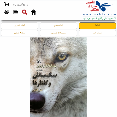
ورود/ثبت نام
کتابها
کمک درسی
لوازم التحریر
اسباب بازی
محصولات فرهنگی
صنایع دستی