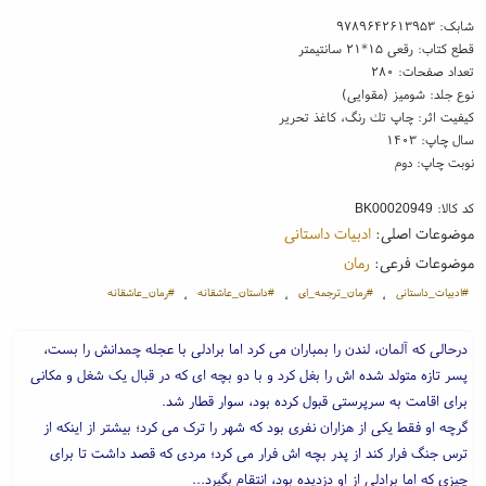
شابک:
۹۷۸۹۶۴۲۶۱۳۹۵۳
قطع کتاب: رقعی ۱۵*۲۱ سانتیمتر
تعداد صفحات: ۲۸۰
نوع جلد: شومیز (مقوایی)
کیفیت اثر: چاپ تك رنگ، کاغذ تحریر
سال چاپ: ۱۴۰۳
نوبت چاپ: دوم
کد کالا:
BK00020949
موضوعات اصلی:
ادبیات داستانی
موضوعات فرعی:
رمان
#ادبیات_داستانی
#رمان_ترجمه_ای
#داستان_عاشقانه
#‌رمان_عاشقانه
،
،
،
درحالی که آلمان، لندن را بمباران می کرد اما برادلی با عجله چمدانش را بست،
پسر تازه متولد شده اش را بغل کرد و با دو بچه ای که در قبال یک شغل و مکانی
برای اقامت به سرپرستی قبول کرده بود، سوار قطار شد.
گرچه او فقط یکی از هزاران نفری بود که شهر را ترک می کرد؛ بیشتر از اینکه از
ترس جنگ فرار کند از پدر بچه اش فرار می کرد؛ مردی که قصد داشت تا برای
چیزی که اما برادلی از او دزدیده بود، انتقام بگیرد...