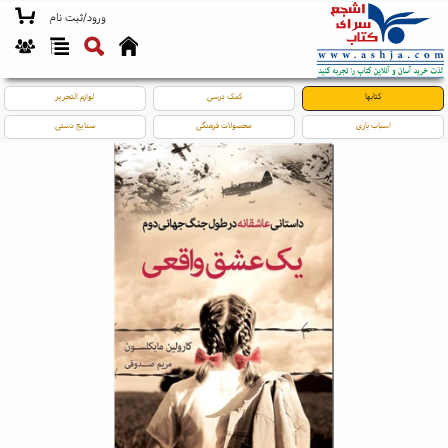
ورود/ثبت نام
کتابها
کمک درسی
لوازم التحریر
اسباب بازی
محصولات فرهنگی
صنایع دستی