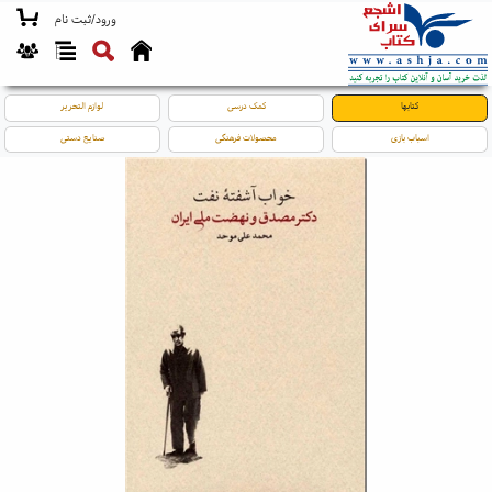
ورود/ثبت نام
کتابها
کمک درسی
لوازم التحریر
اسباب بازی
محصولات فرهنگی
صنایع دستی