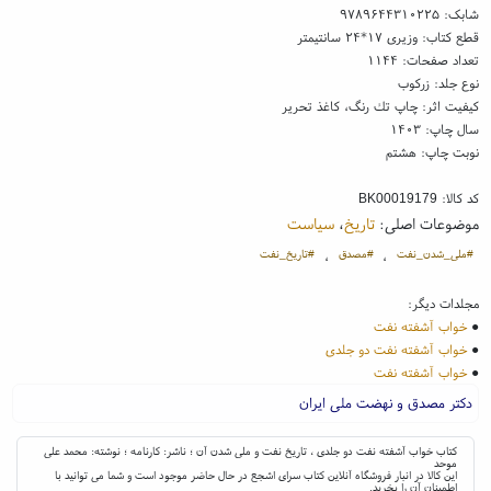
شابک:
۹۷۸۹۶۴۴۳۱۰۲۲۵
قطع کتاب: وزیری ۱۷*۲۴ سانتیمتر
تعداد صفحات: ۱۱۴۴
نوع جلد: زرکوب
کیفیت اثر: چاپ تك رنگ، کاغذ تحریر
سال چاپ: ۱۴۰۳
نوبت چاپ: هشتم
کد کالا:
BK00019179
موضوعات اصلی:
تاریخ
،
سیاست
#ملی_شدن_نفت
#مصدق
#تاریخ_نفت
،
،
مجلدات دیگر:
●
خواب آشفته نفت
●
خواب آشفته نفت دو جلدی
●
خواب آشفته نفت
دکتر مصدق و نهضت ملی ایران
کتاب خواب آشفته نفت دو جلدی ، تاریخ نفت و ملی شدن آن ؛ ناشر: کارنامه ؛ نوشته: محمد علی
موحد
این کالا در انبار فروشگاه آنلاین کتاب سرای اشجع در حال حاضر موجود است و شما می توانید با
اطمینان آن را بخرید.