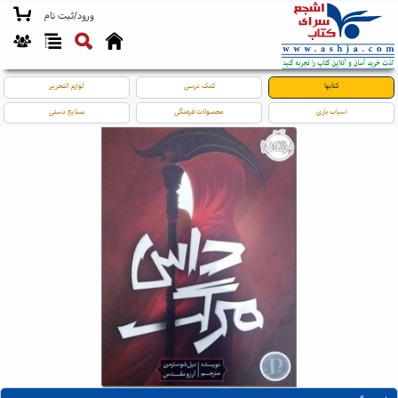
ورود/ثبت نام
کتابها
کمک درسی
لوازم التحریر
اسباب بازی
محصولات فرهنگی
صنایع دستی