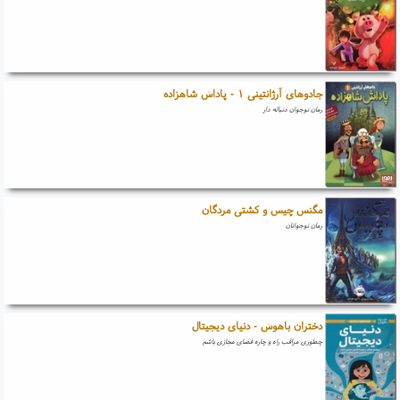
جادوهای آرژانتینی ۱ - پاداش شاهزاده
رمان نوجوان دنباله دار
مگنس چیس و کشتی مردگان
رمان نوجوانان
دختران باهوش - دنیای دیجیتال
چطوری مراقب راه و چاره فضای مجازی باشم