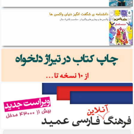
دانشنامه ی شگفت انگیز دنیای واکسن ها
واکسن ها و بیماری های واگیردار - مناسب بالای ۸ سال