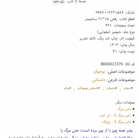
توسط
۲
کاربر -
رای دهید
شابک:
۹۷۸۶۰۰۴۶۲۱۵۸۸
قطع کتاب: رقعی ۱۵*۲۱ سانتیمتر
تعداد صفحات: ۴۴۱
نوع جلد: شومیز (مقوایی)
کیفیت اثر: چاپ تك رنگ، کاغذ تحریر
سال چاپ: ۱۴۰۴
نوبت چاپ: ۳۱
کد کالا:
BK00017276
موضوعات اصلی:
نوجوان
موضوعات فرعی:
داستانی
#ادبیات
#داستان
#داستان_نوجوانان
#رمان
،
،
،
مجلدات دیگر:
●
داس مرگ
●
داس مرگ 2 - ابر تندر
●
داس مرگ 3 - پژواک
بشر همه چیز را از بین برده است؛ حتی مرگ را
حالا فقط داس ها می توانند به این زندگی ها پایان دهند. به آنها فرمان داده شده