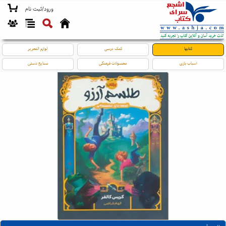
ورود/ثبت نام
کتابها
کمک درسی
لوازم التحریر
اسباب بازی
محصولات فرهنگی
صنایع دستی