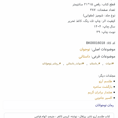
قطع کتاب: رقعی ۱۵*۲۱ سانتیمتر
تعداد صفحات: ۳۸۷
نوع جلد: شومیز (مقوایی)
کیفیت اثر: چاپ تك رنگ، کاغذ تحریر
سال چاپ: ۱۴۰۴
نوبت چاپ: ۴۹
کد کالا:
BK00016018
موضوعات اصلی:
نوجوان
موضوعات فرعی:
داستانی
#ادبیات
#‌_داستان
#‌ادبیات_داستانی
#‌_رمان_نوجوانان
،
،
،
مجلدات دیگر:
●
طلسم آرزو
●
بازگشت ساحره
●
هشدار برادران گریم
●
اکسیر جادویی
رمان نوجوانان
کتاب طلسم آرزو ناشر: پرتقال ؛ نوشته: کریس کالفر ؛ مترجم: الهام فیاضی