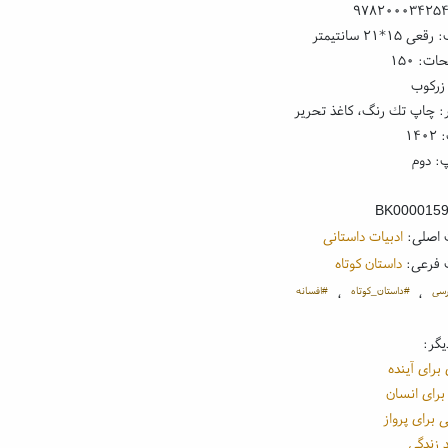
۹۷۸۲۰۰۰۳۴۲۵
۱*۲۱ سانتیمتر
ت: ۱۵۰
زرکوب
: چاپ تك رنگ، کاغذ تحریر
۱۴
: دوم
BK000015
 اصلی:
ادبیات داستانی
 فرعی:
داستان کوتاه
رسی
#داستان_کوتاه
#افسانه
،
،
یگر:
برای آینده
رای انسان
ی برای پرواز
 زندگی