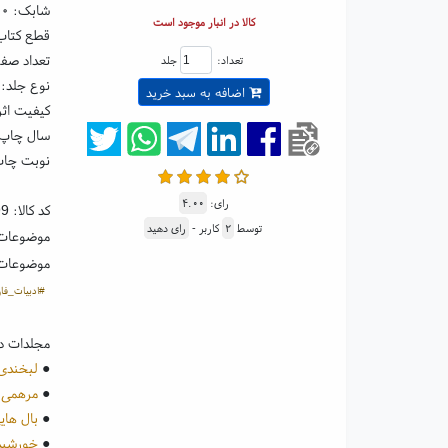
شابک:
۴۰
کالا در انبار موجود است
قطع کتاب: رقعی ۵
تعداد صفحا
تعداد:
جلد
نوع جلد: 
اضافه به سبد خرید
کیفیت اثر
سال چاپ: ۰۲
نوبت چاپ
رای:
۴.۰۰
کد کالا:
99
توسط
۲
کاربر -
رای دهید
موضوعات
موضوعات
#ادبیات_فا
مجلدات د
●
لبخندی 
●
مرهمی ب
●
بال های
●
خورشید