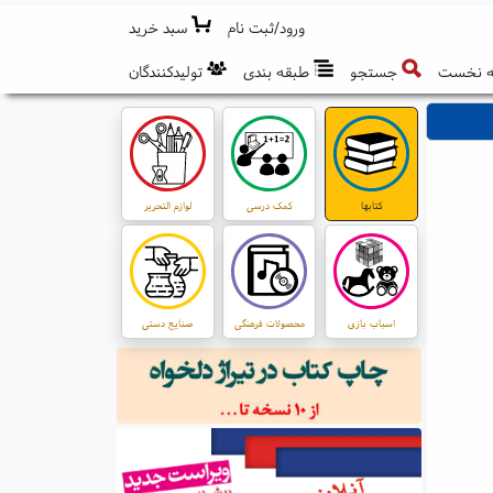
ورود/ثبت نام
سبد خرید
 نخست
جستجو
طبقه بندی
تولیدکنندگان
کتابها
کمک درسی
لوازم التحریر
اسباب بازی
محصولات فرهنگی
صنایع دستی