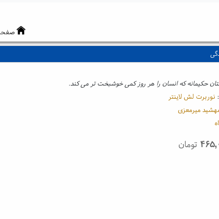
صفحه
گی
:
نوربرت لش لاینتر
هشید میرمعزی
ه
۴۶۵,
تومان