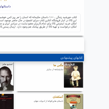
داستانهای
کتاب خورشید زندگی ، ۱۰۰ داستان حکیمانه که انسان را هر روز کمی خوشبخت تر می کند. ؛ ناشر: نگاه ؛ نوشته: نوربرت لش لاینتر ؛ مترجم: مهشید میرمعزی
این کالا در انبار فروشگاه آنلاین کتاب سرای اشجع در حال حاضر موجود است 
امکان خرید اینترنتی کالا برای تمام کاربران عضو سایت در سراسر ایران 
امکان درخواست و تهیه کالا از طریق پیامک هم وجود دارد. ارسال پستی کال
کتابهای پیشنهادی
مگس ها
نمایشنامه از سارتر
آدمکشان
داستان های کوتاه از ادبیات جهان