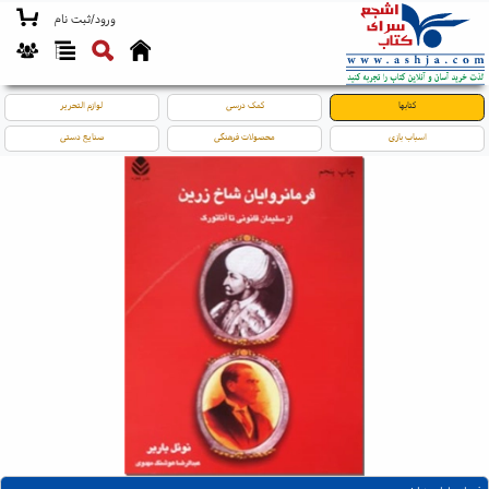
ورود/ثبت نام
کتابها
کمک درسی
لوازم التحریر
اسباب بازی
محصولات فرهنگی
صنایع دستی