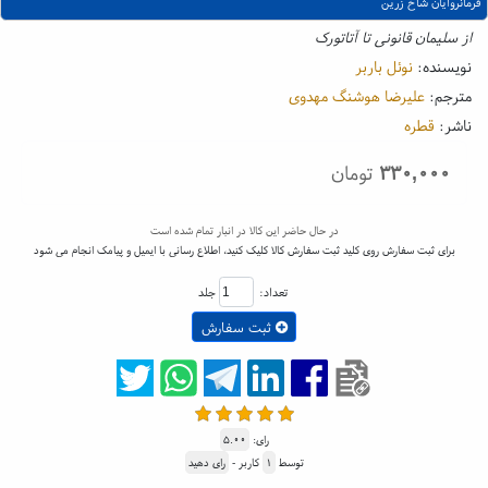
فرمانروایان شاخ زرین
از سلیمان قانونی تا آتاتورک
نویسنده:
نوئل باربر
مترجم:
علیرضا هوشنگ مهدوی
ناشر:
قطره
۳۳۰,۰۰۰
تومان
در حال حاضر این کالا در انبار تمام شده است
برای ثبت سفارش روی کلید ثبت سفارش کالا کلیک کنید، اطلاع رسانی با ایمیل و پیامک انجام می شود
تعداد:
جلد
ثبت سفارش
رای:
۵.۰۰
توسط
۱
کاربر -
رای دهید