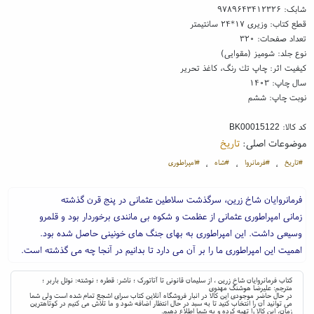
شابک:
۹۷۸۹۶۴۳۴۱۲۳۲۶
قطع کتاب: وزیری ۱۷*۲۴ سانتیمتر
تعداد صفحات: ۳۲۰
نوع جلد: شومیز (مقوایی)
کیفیت اثر: چاپ تك رنگ، کاغذ تحریر
سال چاپ: ۱۴۰۳
نوبت چاپ: ششم
کد کالا:
BK00015122
موضوعات اصلی:
تاریخ
#تاریخ
#فرمانروا
#شاه
#امپراطوری
،
،
،
فرمانروایان شاخ زرین، سرگذشت سلاطین عثمانی در پنج قرن گذشته
زمانی امپراطوری عثمانی از عظمت و شکوه بی مانندی برخوردار بود و قلمرو
وسیعی داشت. این امپراطوری به بهای جنگ های خونینی حاصل شده بود.
اهمیت این امپراطوری ما را بر آن می دارد تا بدانیم در آنجا چه می گذشته است.
کتاب فرمانروایان شاخ زرین ، از سلیمان قانونی تا آتاتورک ؛ ناشر: قطره ؛ نوشته: نوئل باربر ؛
مترجم: علیرضا هوشنگ مهدوی
در حال حاضر موجودی این کالا در انبار فروشگاه آنلاین کتاب سرای اشجع تمام شده است ولی شما
می توانید آن را انتخاب کنید تا به سبد در حال انتظار اضافه شود و ما تلاش می کنیم در کوتاهترین
زمان، این کالا را تهیه کرده و به شما اطلاع دهیم.