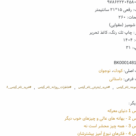
۹۷۸۶۲۲۲۰۴۵۸
۱*۲۱ سانتیمتر
ت: ۲۶۰
شومیز (مقوایی)
: چاپ تك رنگ، کاغذ تحریر
۱۴
 ۳۱
BK000148
 اصلی:
كودك
،
نوجوان
 فرعی:
داستانی
وعه_تام_گیتس
#خرید_اینترنتی_تام_گیتس
#خاطرات_روزانه_تام_گیتس
#خرید_تام_گیتس_۸
،
،
،
یگر:
 معرکه
یزهای خوب دیگر
حشر است نه
یز بیشترشان