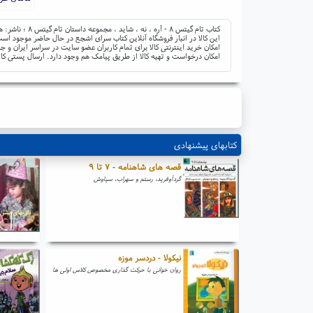
کتاب تام گیتس ۸ - آره ، نه ، شاید ، مجموعه داستان تام گیتس ۸ ؛ ناشر: هوپا ؛ نوشته: لیز پیشون ؛ مترجم: بهرنگ رجبی
این کالا در انبار فروشگاه آنلاین کتاب سرای اشجع در حال حاضر موجود است 
امکان خرید اینترنتی کالا برای تمام کاربران عضو سایت در سراسر ایران 
امکان درخواست و تهیه کالا از طریق پیامک هم وجود دارد. ارسال پستی کال
کتابهای پیشنهادی
قصه های شاهنامه - ۷ تا ۹
گردآوفرید، رستم و سهراب، سیاوش
نیکولا - دردسر موزه
روان خوانی با حرکت گذاری مخصوص کلاس اولی ها