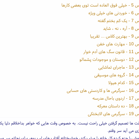
توی بعضی کارها
 خیلی ویژه
ختم گفته
ه ، شاید
... تقریبا
 های خفن
ی آدم خوار
ودات پشمالو
 تماشایی
ای موسیقی
م هیولا
ستی های حسابی
حال مدرسه
تان معرکه
ی الابختکی
 ها تصمیم گرفتن خیلی راحت نیست. به خصوص وقت هایی که خواهر بداخلاقم دلیا یک
زی می آید سر وقتم.
مش را جزم کرده کل خانه را مرتب کند، خوشبختانه آفتاب های لب بوم، برای نجاتم سر میر