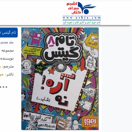
تام گیتس ۸ - آره ، نه ، شاید
جلد هشتم
مجموعه د
نویسنده
مترجم:
ب
ناشر:
هوپ
۰۰۰