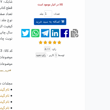
شابک:
۰۷
کالا در انبار موجود است
قطع کتاب: رقعی ۵
تعداد صفحا
تعداد:
جلد
نوع جلد: 
اضافه به سبد خرید
کیفیت اثر
سال چاپ: ۰۴
نوبت چاپ:
رای:
۵.۰۰
کد کالا:
13
توسط
۱
کاربر -
رای دهید
موضوعات
موضوعات
#خرید_مجم
مجلدات د
●
تام گیتس 1 دنیای
●
تام گیتس 2 - بهانه های عالی و چ
●
تام گیتس 3 - همه چیز م
●
تام گیتس 4 - فکرهای نبوغ آم