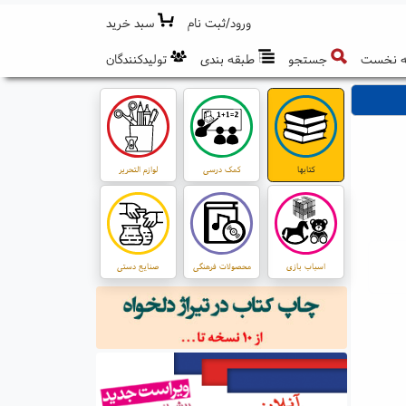
ورود/ثبت نام
سبد خرید
 نخست
جستجو
طبقه بندی
تولیدکنندگان
کتابها
کمک درسی
لوازم التحریر
اسباب بازی
محصولات فرهنگی
صنایع دستی