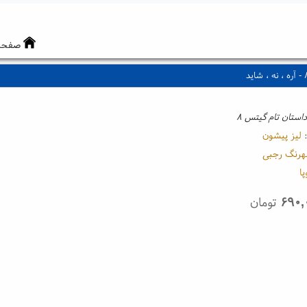
صفحه
استان تام گیتس ۸
:
لیز پیشون
هرنگ رجبی
ا
۶۹۰,
تومان