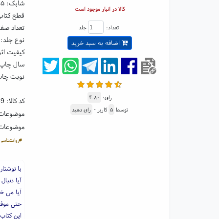
شابک:
۱۵
کالا در انبار موجود است
قطع کتاب: رقعی ۵
تعداد صفحا
تعداد:
جلد
نوع جلد: 
اضافه به سبد خرید
کیفیت اثر
سال چاپ: ۰۴
نوبت چاپ:
رای:
۴.۸۰
کد کالا:
59
توسط
۵
کاربر -
رای دهید
موضوعات
موضوعات
#روانشناسی
با نوشتاری
آیا دنبا
آیا می خو
حتی موفق
این کتاب