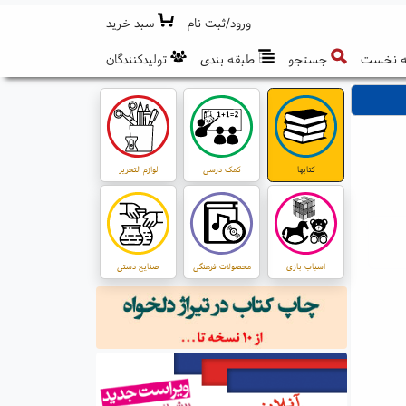
ورود/ثبت نام
سبد خرید
 نخست
جستجو
طبقه بندی
تولیدکنندگان
کتابها
کمک درسی
لوازم التحریر
اسباب بازی
محصولات فرهنگی
صنایع دستی