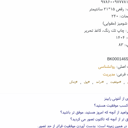
۹۷۸۶۰۰۹۷۷۷۸
۱*۲۱ سانتیمتر
ت: ۲۴۰
شومیز (مقوایی)
: چاپ تك رنگ، کاغذ تحریر
۱۴
 ۸۳
BK000146
 اصلی:
روانشناسی
 فرعی:
مدیریت
#موفقیت
#درآمد
#پول
#زندگی
،
،
،
،
 از آنتونی رابینز
ل کسب موفقیت هستید؟
اهید از آنچه که امروز هستید، موفق تر باشید؟
 تر از آنچه که تاکنون تصور می کردید؟
 در همین زمینه است: بدست آوردن موفقیت فراتر از حد تصور.