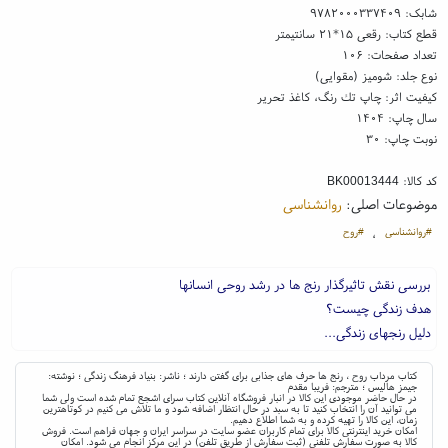
شابک:
۹۷۸۲۰۰۰۳۳۷۴۰۹
قطع کتاب: رقعی ۱۵*۲۱ سانتیمتر
تعداد صفحات: ۱۰۶
نوع جلد: شومیز (مقوایی)
کیفیت اثر: چاپ تك رنگ، کاغذ تحریر
سال چاپ: ۱۴۰۴
نوبت چاپ: ۳۰
کد کالا:
BK00013444
موضوعات اصلی:
روانشناسی
#روانشناسی
#روح
،
بررسی نقش تاثیرگذار رنج ها در رشد روحی انسانها
هدف زندگی چیست؟
دلیل رنجهای زندگی...
کتاب مرداب روح ، رنج ها حرف های جذابی برای گفتن دارند ؛ ناشر: بنیاد فرهنگ زندگی ؛ نوشته:
جیمز هالیس ؛ مترجم: فریبا مقدم
در حال حاضر موجودی این کالا در انبار فروشگاه آنلاین کتاب سرای اشجع تمام شده است ولی شما
می توانید آن را انتخاب کنید تا به سبد در حال انتظار اضافه شود و ما تلاش می کنیم در کوتاهترین
زمان، این کالا را تهیه کرده و به شما اطلاع دهیم.
امکان خرید اینترنتی کالا برای تمام کاربران عضو سایت در سراسر ایران و جهان فراهم است. فروش
کالا به صورت سفارش تلفنی (ثبت سفارش از طریق تلفن) در این مرکز انجام می شود. امکان