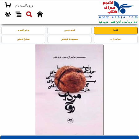
ورود/ثبت نام
کتابها
کمک درسی
لوازم التحریر
اسباب بازی
محصولات فرهنگی
صنایع دستی