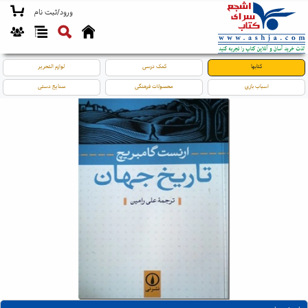
ورود/ثبت نام
کتابها
کمک درسی
لوازم التحریر
اسباب بازی
محصولات فرهنگی
صنایع دستی