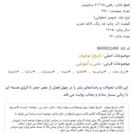
قطع کتاب: رقعی ۱۵*۲۱ سانتیمتر
تعداد صفحات: ۳۹۰
نوع جلد: شومیز (مقوایی)
کیفیت اثر: چاپ تك رنگ، کاغذ تحریر
سال چاپ: ۱۴۰۵
نوبت چاپ: ۱۸
کد کالا:
BK00012468
موضوعات اصلی:
تاریخ
،
نوجوان
موضوعات فرعی:
علمی و آموزشی
#تاریخ_جهان
#امپراتوریها
#انقلابها
#شهرها
#شهسواران
#انسانها
#ماشینها
،
،
،
،
،
،
این کتاب تحولات و رخدادهای بشر را در چهل فصل از عصر حجر تا انرژی هسته ای
با زبانی بسیار ساده و جذاب روایت می کند.
کتاب تاریخ جهان ، تاریخ جهان برای نوجوانان و جوان ترها ؛ ناشر: نشر نی ؛ نوشته: ارنست گامبریج
؛ مترجم: علی رامین
این کالا در انبار فروشگاه آنلاین کتاب سرای اشجع در حال حاضر موجود است و شما می توانید با
اطمینان آن را بخرید.
امکان خرید اینترنتی کالا برای تمام کاربران عضو سایت در سراسر ایران و جهان فراهم است. فروش
کالا به صورت سفارش تلفنی (ثبت سفارش از طریق تلفن) در این مرکز انجام می شود. امکان
درخواست و تهیه کالا از طریق پیامک هم وجود دارد. ارسال پستی کالا با بسته بندی ویژه برای سراسر
ایران و جهان از طریق پست و پیک تلفنی انجام می شود.